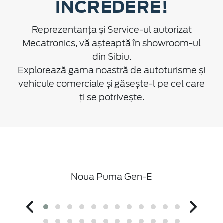
ÎNCREDERE!
Reprezentanța și Service-ul autorizat
Mecatronics, vă așteaptă în showroom-ul
din Sibiu.
Explorează gama noastră de autoturisme și
vehicule comerciale și găsește-l pe cel care
ți se potrivește.
D
Noua Puma Gen-E
Nou