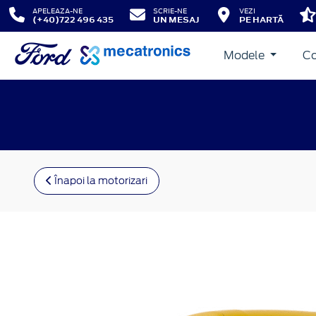
APELEAZA-NE
SCRIE-NE
VEZI
(+40)722 496 435
UN MESAJ
PE HARTĂ
Modele
Co
Înapoi la motorizari