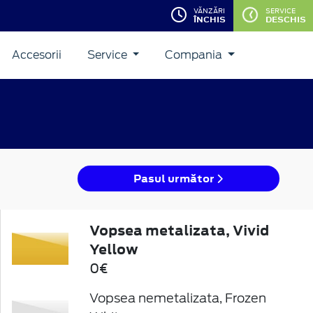
VĂNZĂRI
SERVICE
ÎNCHIS
DESCHIS
Accesorii
Service
Compania
Pasul următor
Vopsea metalizata, Vivid
Yellow
0€
Vopsea nemetalizata, Frozen