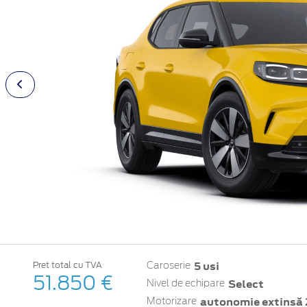
5 usi
Pret total cu TVA
Caroserie
51.850 €
Select
Nivel de echipare
autonomie extinsă 
Motorizare