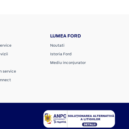
LUMEA FORD
ervice
Noutati
vizii
Istoria Ford
Mediu inconjurator
n service
onnect