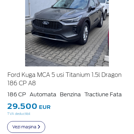
Ford Kuga MCA 5 usi Titanium 1.5l Dragon
186 CP A8
186 CP
Automata
Benzina
Tractiune Fata
29.500
EUR
TVA deductibil
Vezi mașina