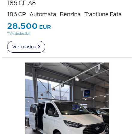
186 CP A8
186 CP
Automata
Benzina
Tractiune Fata
28.500
EUR
TVA deductibil
Vezi mașina