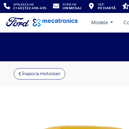
APELEAZA-NE
SCRIE-NE
VEZI
(+40)722 496 435
UN MESAJ
PE HARTĂ
Modele
Co
Înapoi la motorizari