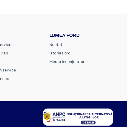
LUMEA FORD
ervice
Noutati
vizii
Istoria Ford
Mediu inconjurator
n service
onnect