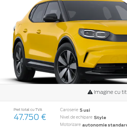
Imagine cu ti
5 usi
Pret total cu TVA
Caroserie
47.750 €
Style
Nivel de echipare
autonomie standard
Motorizare