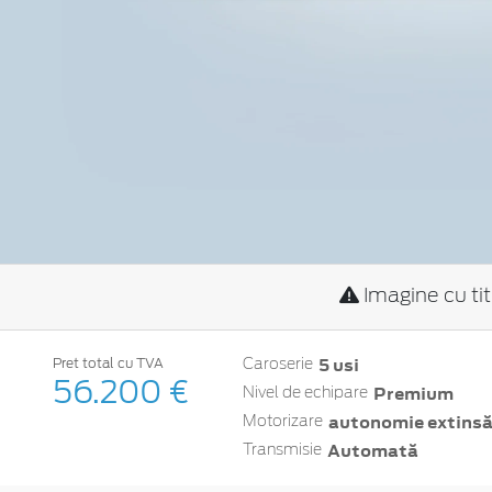
Imagine cu ti
5 usi
Pret total cu TVA
Caroserie
56.200 €
Premium
Nivel de echipare
autonomie extinsă 
Motorizare
Automată
Transmisie