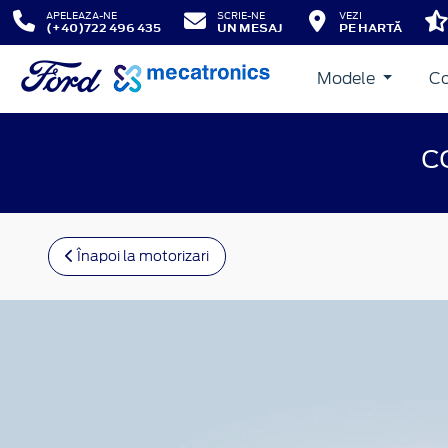
APELEAZA-NE
SCRIE-NE
VEZI
(+40)722 496 435
UN MESAJ
PE HARTĂ
Modele
Co
C
Înapoi la motorizari