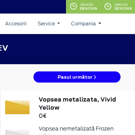
VĂNZĂRI
SERVICE
DESCHIS
DESCHIS
Accesorii
Service
Compania
EV
Pasul următor
Vopsea metalizata, Vivid
Yellow
0€
Vopsea nemetalizată Frozen