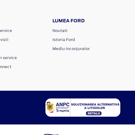
LUMEA FORD
ervice
Noutati
vizii
Istoria Ford
Mediu inconjurator
n service
onnect