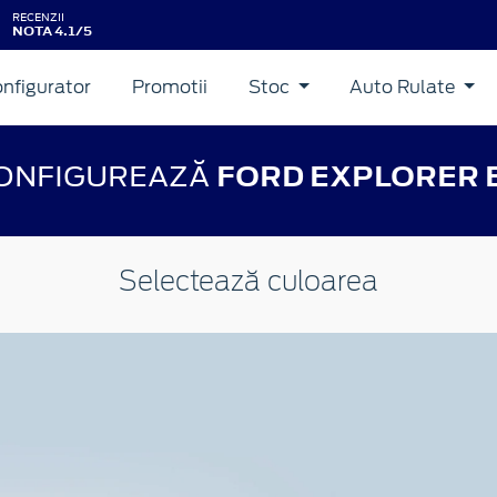
RECENZII
NOTA 4.1/5
nfigurator
Promotii
Stoc
Auto Rulate
ONFIGUREAZĂ
FORD EXPLORER 
Selectează culoarea