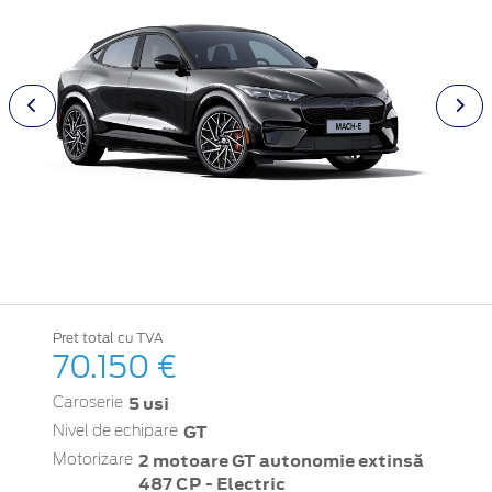
Pret total cu TVA
70.150 €
5 usi
Caroserie
GT
Nivel de echipare
2 motoare GT autonomie extinsă
Motorizare
487 CP - Electric