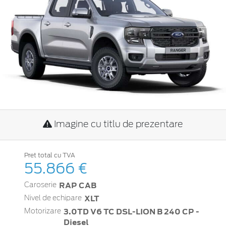
Imagine cu titlu de prezentare
Pret total cu TVA
55.866 €
RAP CAB
Caroserie
XLT
Nivel de echipare
3.0TD V6 TC DSL-LION B 240 CP -
Motorizare
Diesel