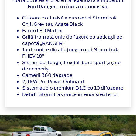
Toată puterea și prezența legendară a modelului
Ford Ranger, cu o notă mai incisivă.
Culoare exclusivă a caroseriei Stormtrak
Chill Grey sau Agate Black
Faruri LED Matrix
Grilă frontală unic tip fagure cu aplicații pe
capotă „RANGER”
Jante unice din aliaj negru mat Stormtrak
PHEV 18”
Sistem portbagaj flexibil, bare sport și șine
de acoperiș
Cameră 360 de grade
2,3 kW Pro Power Onboard
Sistem audio premium B&O cu 10 difuzoare
Detalii Stormtrak unice interior și exterior