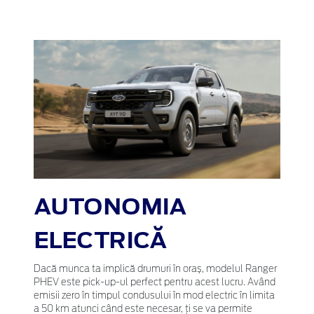
AUTONOMIA
ELECTRICĂ
Dacă munca ta implică drumuri în oraș, modelul Ranger
PHEV este pick-up-ul perfect pentru acest lucru. Având
emisii zero în timpul condusului în mod electric în limita
a 50 km atunci când este necesar, ți se va permite