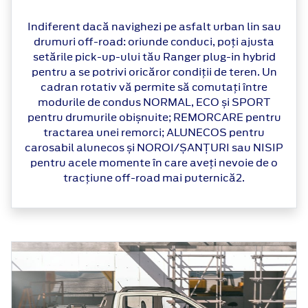
Indiferent dacă navighezi pe asfalt urban lin sau
drumuri off-road: oriunde conduci, poți ajusta
setările pick-up-ului tău Ranger plug-in hybrid
pentru a se potrivi oricăror condiții de teren. Un
cadran rotativ vă permite să comutați între
modurile de condus NORMAL, ECO și SPORT
pentru drumurile obișnuite; REMORCARE pentru
tractarea unei remorci; ALUNECOS pentru
carosabil alunecos și NOROI/ȘANȚURI sau NISIP
pentru acele momente în care aveți nevoie de o
tracțiune off-road mai puternică2.