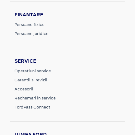
FINANTARE
Persoane fizice
Persoane juridice
SERVICE
Operatiuni service
Garantii si revizii
Accesorii
Rechemari in service
FordPass Connect
LUMEA FORD