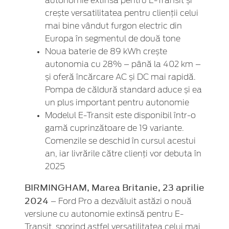
autonomie extinsă pentru E-Transit și
crește versatilitatea pentru clienții celui
mai bine vândut furgon electric din
Europa în segmentul de două tone
Noua baterie de 89 kWh crește
autonomia cu 28% – până la 402 km –
și oferă încărcare AC și DC mai rapidă.
Pompa de căldură standard aduce și ea
un plus important pentru autonomie
Modelul E-Transit este disponibil într-o
gamă cuprinzătoare de 19 variante.
Comenzile se deschid în cursul acestui
an, iar livrările către clienți vor debuta în
2025
BIRMINGHAM, Marea Britanie, 23 aprilie
2024
– Ford Pro a dezvăluit astăzi o nouă
versiune cu autonomie extinsă pentru E-
Transit, sporind astfel versatilitatea celui mai