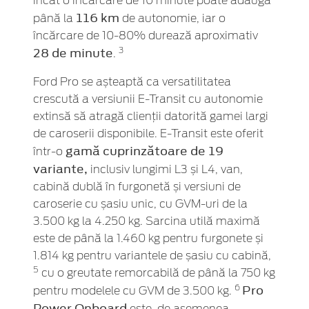
încât o încărcare de 10 minute poate adăuga
116 km
până la
de autonomie, iar o
încărcare de 10-80% durează aproximativ
28 de minute
3
.
Ford Pro se așteaptă ca versatilitatea
crescută a versiunii E-Transit cu autonomie
extinsă să atragă clienții datorită gamei largi
de caroserii disponibile. E-Transit este oferit
gamă cuprinzătoare de 19
într-o
variante,
inclusiv lungimi L3 și L4, van,
cabină dublă în furgonetă și versiuni de
caroserie cu șasiu unic, cu GVM-uri de la
3.500 kg la 4.250 kg. Sarcina utilă maximă
este de până la 1.460 kg pentru furgonete și
1.814 kg pentru variantele de șasiu cu cabină,
5
cu o greutate remorcabilă de până la 750 kg
Pro
6
pentru modelele cu GVM de 3.500 kg.
Power Onboard