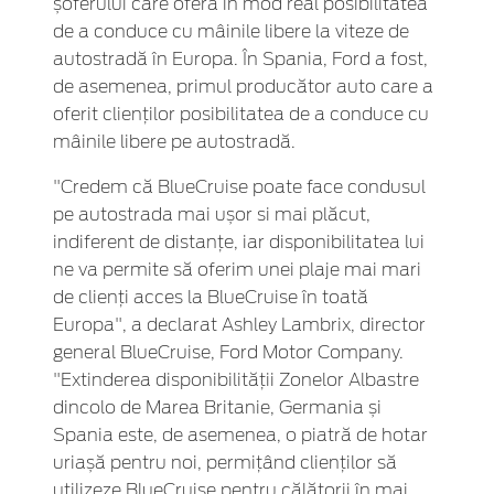
șoferului care oferă în mod real posibilitatea
de a conduce cu mâinile libere la viteze de
autostradă în Europa. În Spania, Ford a fost,
de asemenea, primul producător auto care a
oferit clienților posibilitatea de a conduce cu
mâinile libere pe autostradă.
"Credem că BlueCruise poate face condusul
pe autostrada mai ușor si mai plăcut,
indiferent de distanțe, iar disponibilitatea lui
ne va permite să oferim unei plaje mai mari
de clienți acces la BlueCruise în toată
Europa", a declarat Ashley Lambrix, director
general BlueCruise, Ford Motor Company.
"Extinderea disponibilității Zonelor Albastre
dincolo de Marea Britanie, Germania și
Spania este, de asemenea, o piatră de hotar
uriașă pentru noi, permițând clienților să
utilizeze BlueCruise pentru călătorii în mai