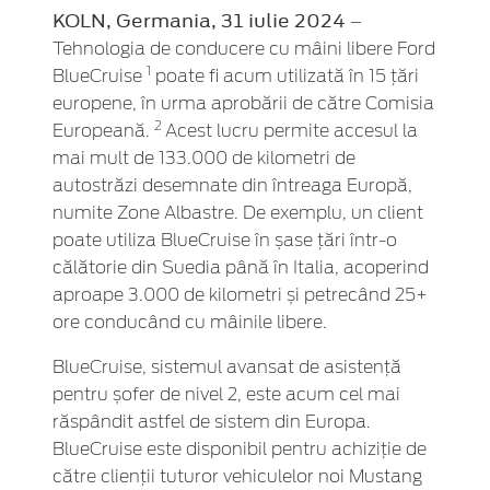
KOLN, Germania, 31 iulie 2024
–
Tehnologia de conducere cu mâini libere Ford
1
BlueCruise
poate fi acum utilizată în 15 țări
europene, în urma aprobării de către Comisia
2
Europeană.
Acest lucru permite accesul la
mai mult de 133.000 de kilometri de
autostrăzi desemnate din întreaga Europă,
numite Zone Albastre. De exemplu, un client
poate utiliza BlueCruise în șase țări într-o
călătorie din Suedia până în Italia, acoperind
aproape 3.000 de kilometri și petrecând 25+
ore conducând cu mâinile libere.
BlueCruise, sistemul avansat de asistență
pentru șofer de nivel 2, este acum cel mai
răspândit astfel de sistem din Europa.
BlueCruise este disponibil pentru achiziție de
către clienții tuturor vehiculelor noi Mustang