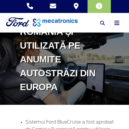
POATE FI ACTIVATĂ
DE CLIENȚII DIN
ROMÂNIA ȘI
UTILIZATĂ PE
ANUMITE
AUTOSTRĂZI DIN
EUROPA
Sistemul Ford BlueCruise a fost aprobat