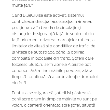
multe țări."
Când BlueCruise este activat, sistemul
controlează direcția, accelerația, frânarea,
poziționarea în banda de circulație și
distanțele de siguranță față de vehiculul din
față prin monitorizarea marcajelor rutiere, a
limitelor de viteză și a condițiilor de trafic, de
la viteze de autostradă până la oprirea
completă în blocajele din trafic. Șoferii care
folosesc BlueCruise în Zonele Albastre pot
conduce fără a ține mâinile pe volan, atâta
timp cât continuă să acorde atenție drumului
din față.
Pentru a se asigura că șoferii își păstrează
ochii spre drum în timp ce mâinile nu sunt pe
volan, o cameră orientată spre șofer, situată