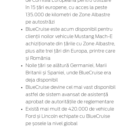
de Comisia Europeană pentru utilizare
în 15 țări europene, cu acces la peste
135.000 de kilometri de Zone Albastre
pe autostrăzi
BlueCruise este acum disponibil pentru
clienții noilor vehicule Mustang Mach-E
achiziționate din țările cu Zone Albastre,
plus alte trei țări din Europa, printre care
și România
Noile țări se alătură Germaniei, Marii
Britanii și Spaniei, unde BlueCruise era
deja disponibil
BlueCruise devine cel mai vast disponibil
astfel de sistem avansat de asistență
aprobat de autoritățile de reglementare
Există mai mult de 420.000 de vehicule
Ford și Lincoln echipate cu BlueCruise
pe șosele la nivel global