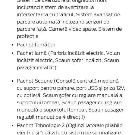
Sistem de avertizare al unghiului mort
incluzand sistem de avertizare la
intersectarea cu traficul, Sistem avansat de
parcare automată incluzand senzori de
parcare faţă, Cameră video spate, Sistem de
protecţie
Pachet fumători
Pachet Iarnă (Parbriz încălzit electric, Volan
încălzit electric, Scaun şofer încălzit, Scaun
pasager încălzit)
Pachet Scaune (Consolă centrală mediană
cu suport pentru pahare, port USB şi priza 12V,
cu cotieră, Scaun șofer cu reglare manuală a
suportului lombar, Scaun pasager cu reglare
manuală a suportului lombar, Scaun pasager
reglabil manual pe 4 direcţii)
Pachet Tehnologie 2 (Oglinzi laterale pliabile
electric şi încălzite cu sistem de semnalizare