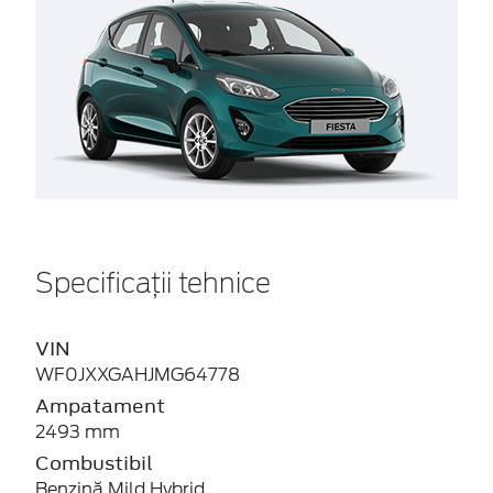
Specificații tehnice
VIN
WF0JXXGAHJMG64778
Ampatament
2493 mm
Combustibil
Benzină Mild Hybrid