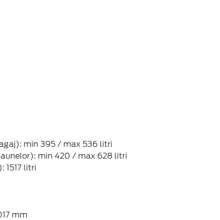
bagaj): min 395 / max 536 litri
scaunelor): min 420 / max 628 litri
 1517 litri
1017 mm