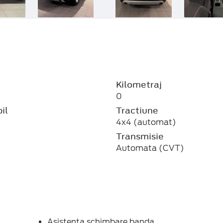
Kilometraj
0
il
Tractiune
4x4 (automat)
Transmisie
Automata (CVT)
Asistenta schimbare banda