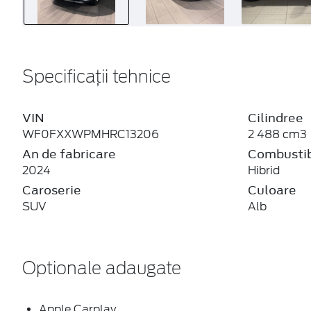
Specificații tehnice
VIN
Cilindree
WF0FXXWPMHRC13206
2 488 cm3
An de fabricare
Combustib
2024
Hibrid
Caroserie
Culoare
SUV
Alb
Optionale adaugate
Apple Carplay