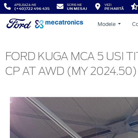
APELEAZA-NE
SCRIE-NE
VEZI
(+40)722 496 435
UN MESAJ
PE HARTĂ
Modele
Co
FORD KUGA MCA 5 USI TI
CP AT AWD (MY 2024.50)