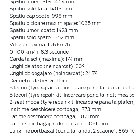
Spatiu umeri fata: 1464 mm
Spatiu sold fata: 1405 mm
Spatiu cap spate: 998 mm
Spatiu picioare maxim spate: 1035 mm
Spatiu umeri spate: 1423 mm
Spatiu sold spate: 1352 mm
Viteza maxima: 196 km/h
0-100 km/h: 8,3 secunde
Garda la sol (maxima): 174 mm
Unghi de atac (neincarcat): 20°
Unghi de degajare (neincarcat): 24,7°
Diametru de bracaj: 11,4 m
5 locuri (tyre repair kit, incarcare pana la polita port
5 locuri (tyre repair kit, incarcare pana la inaltimea 
2-seat mode (tyre repair kit, incarcare pana la plafon):
Inaltime deschidere portbagaj: 773 mm
Latime deschidere portbagaj: 1071 mm
Latime portbagaj in dreptul axei: 1051 mm
Lungime portbagaj (pana la randul 2 scaune): 865-