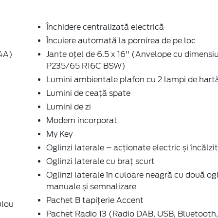
Închidere centralizată electrică
Încuiere automată la pornirea de pe loc
34A)
Jante oțel de 6.5 x 16'' (Anvelope cu dimensi
P235/65 R16C BSW)
Lumini ambientale plafon cu 2 lampi de hart
Lumini de ceață spate
Lumini de zi
Modem incorporat
My Key
Oglinzi laterale – acționate electric și încălzi
Oglinzi laterale cu braț scurt
Oglinzi laterale în culoare neagră cu două ogl
manuale și semnalizare
Pachet B tapițerie Accent
ulou
Pachet Radio 13 (Radio DAB, USB, Bluetooth,