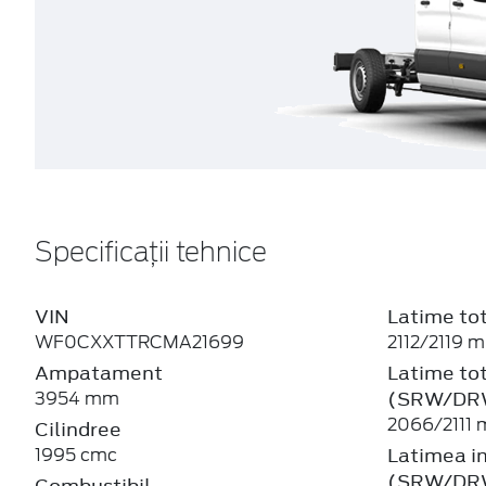
Specificații tehnice
VIN
Latime tot
WF0CXXTTRCMA21699
2112/2119 
Ampatament
Latime tot
(SRW/DR
3954 mm
2066/2111
Cilindree
Latimea in
1995 cmc
(SRW/DR
Combustibil