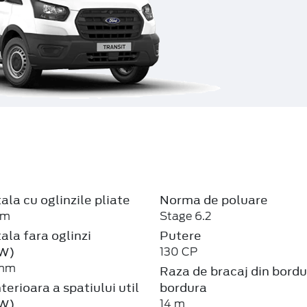
ala cu oglinzile pliate
Norma de poluare
mm
Stage 6.2
ala fara oglinzi
Putere
W)
130 CP
 mm
Raza de bracaj din bordu
terioara a spatiului util
bordura
W)
14 m