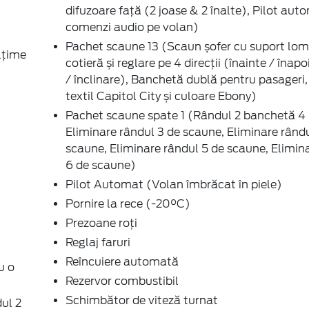
difuzoare față (2 joase & 2 înalte), Pilot aut
comenzi audio pe volan)
Pachet scaune 13 (Scaun șofer cu suport lom
lțime
cotieră și reglare pe 4 direcții (înainte / înapo
/ înclinare), Banchetă dublă pentru pasageri,
textil Capitol City și culoare Ebony)
Pachet scaune spate 1 (Rândul 2 banchetă 4 l
Eliminare rândul 3 de scaune, Eliminare rând
scaune, Eliminare rândul 5 de scaune, Elimin
6 de scaune)
Pilot Automat (Volan îmbrăcat în piele)
Pornire la rece (-20°C)
Prezoane roți
Reglaj faruri
Reîncuiere automată
u o
Rezervor combustibil
Schimbător de viteză turnat
dul 2