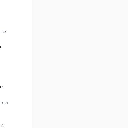
une
ă
te
inzi
 4