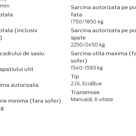
8 mm
Sarcina autorizata pe p
otala
fata
1750/1850 kg
tala (inclusiv
Sarcina autorizata pe p
)
spate
2250/2450 kg
adrului de sasiu
Sarcina utila maxima (f
sofer)
1540-1593 kg
patiului util
Tip
2.0L EcoBlue
ma autorizata
Transmisie
Manuală, 6 viteze
rie minima (fara sofer)
kg