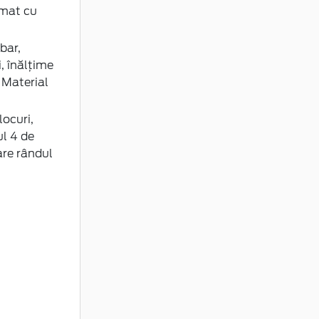
omat cu
bar,
i, înălțime
 Material
ocuri,
ul 4 de
are rândul