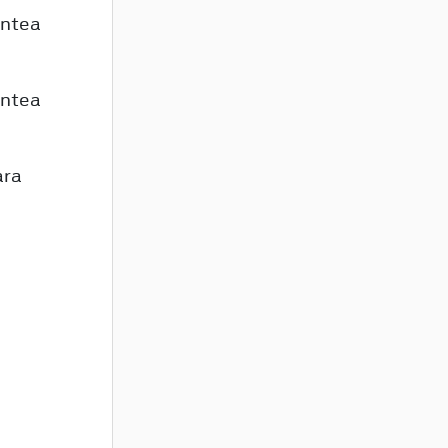
untea
untea
ara