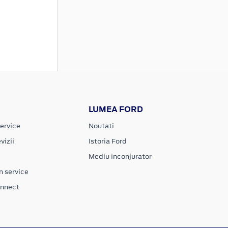
LUMEA FORD
ervice
Noutati
vizii
Istoria Ford
Mediu inconjurator
n service
onnect