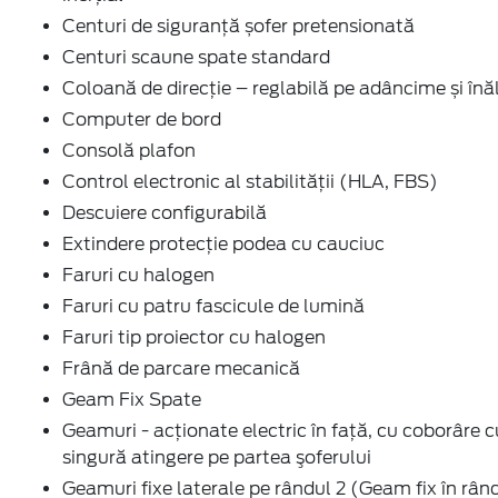
Centuri de siguranţă șofer pretensionată
Centuri scaune spate standard
Coloană de direcție – reglabilă pe adâncime și înă
Computer de bord
Consolă plafon
Control electronic al stabilității (HLA, FBS)
Descuiere configurabilă
Extindere protecție podea cu cauciuc
Faruri cu halogen
Faruri cu patru fascicule de lumină
Faruri tip proiector cu halogen
Frână de parcare mecanică
Geam Fix Spate
Geamuri - acţionate electric în faţă, cu coborâre c
singură atingere pe partea şoferului
Geamuri fixe laterale pe rândul 2 (Geam fix în rân