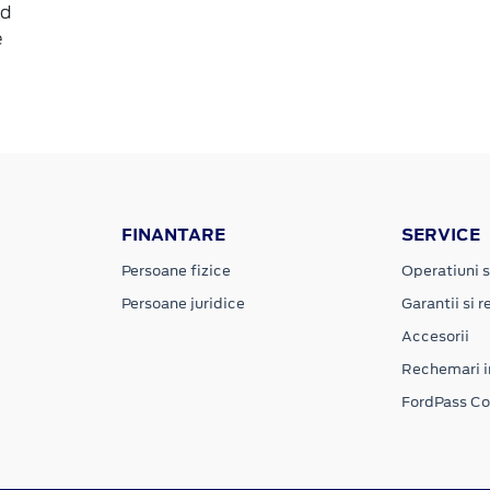
id
e
FINANTARE
SERVICE
Persoane fizice
Operatiuni s
Persoane juridice
Garantii si re
Accesorii
Rechemari i
FordPass C