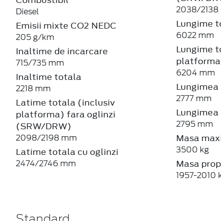
2038/213
Diesel
Lungime t
Emisii mixte CO2 NEDC
6022 mm
205 g/km
Lungime to
Inaltime de incarcare
platforma
715/735 mm
6204 mm
Inaltime totala
Lungimea c
2218 mm
2777 mm
Latime totala (inclusiv
Lungimea s
platforma) fara oglinzi
2795 mm
(SRW/DRW)
Masa maxi
2098/2198 mm
3500 kg
Latime totala cu oglinzi
Masa prop
2474/2746 mm
1957-2010 
Standard