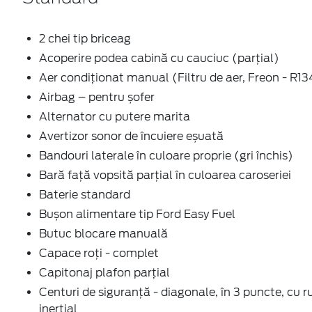
2 chei tip briceag
Acoperire podea cabină cu cauciuc (parțial)
Aer condiţionat manual (Filtru de aer, Freon - R1
Airbag – pentru șofer
Alternator cu putere marita
Avertizor sonor de încuiere eșuată
Bandouri laterale în culoare proprie (gri închis)
Bară față vopsită parțial în culoarea caroseriei
Baterie standard
Bușon alimentare tip Ford Easy Fuel
Butuc blocare manuală
Capace roți - complet
Capitonaj plafon parţial
Centuri de siguranţă - diagonale, în 3 puncte, cu r
inerţial