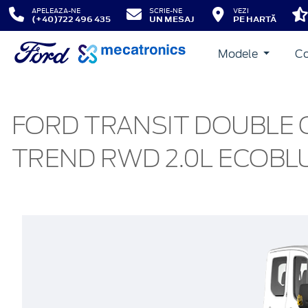
APELEAZA-NE
SCRIE-NE
VEZI
(+40)722 496 435
UN MESAJ
PE HARTĂ
Modele
Co
FORD TRANSIT DOUBLE C
TREND RWD 2.0L ECOBLU