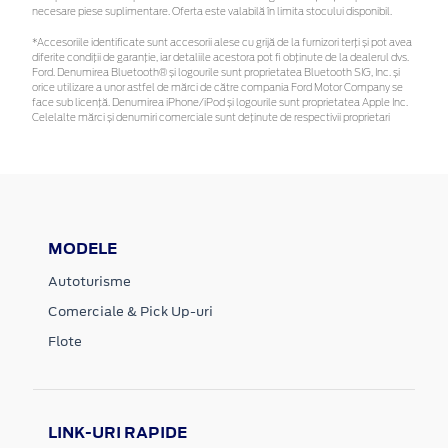
necesare piese suplimentare. Oferta este valabilă în limita stocului disponibil.
*Accesoriile identificate sunt accesorii alese cu grijă de la furnizori terți și pot avea
diferite condiții de garanție, iar detaliile acestora pot fi obținute de la dealerul dvs.
Ford. Denumirea Bluetooth® și logourile sunt proprietatea Bluetooth SIG, Inc. și
orice utilizare a unor astfel de mărci de către compania Ford Motor Company se
face sub licență. Denumirea iPhone/iPod și logourile sunt proprietatea Apple Inc.
Celelalte mărci și denumiri comerciale sunt deținute de respectivii proprietari
MODELE
Autoturisme
Comerciale & Pick Up-uri
Flote
LINK-URI RAPIDE