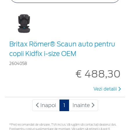
Britax Römer® Scaun auto pentru
copii Kidfix i-size OEM
2604058
€ 488,30
Vezi detalii
Inapoi
1
Inainte
*Preţ recomandat de vânzare, TVA inclus. Vă rugăm să contactaţi dealerul dvs.
Ford pentru costuri suplimentare de montare. Vă rugăm să rețineți că pot fi