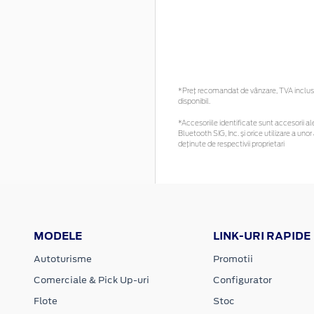
*Preţ recomandat de vânzare, TVA inclus. 
disponibil.
*Accesoriile identificate sunt accesorii ale
Bluetooth SIG, Inc. și orice utilizare a 
deținute de respectivii proprietari
MODELE
LINK-URI RAPIDE
Autoturisme
Promotii
Comerciale & Pick Up-uri
Configurator
Flote
Stoc