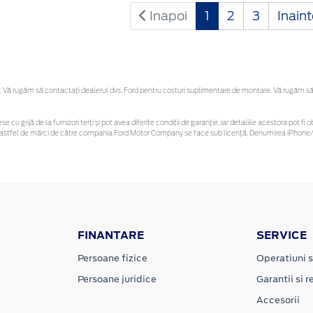
Inapoi
1
2
3
Inain
Vă rugăm să contactaţi dealerul dvs. Ford pentru costuri suplimentare de montare. Vă rugăm să reț
se cu grijă de la furnizori terți și pot avea diferite condiții de garanție, iar detaliile acestora pot
unor astfel de mărci de către compania Ford Motor Company se face sub licență. Denumirea iPhone/i
FINANTARE
SERVICE
Persoane fizice
Operatiuni s
Persoane juridice
Garantii si re
Accesorii