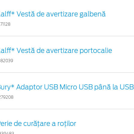
alff* Vestă de avertizare galbenă
871128
alff* Vestă de avertizare portocalie
882039
ury* Adaptor USB Micro USB până la USB 
279208
erie de curățare a roților
839483