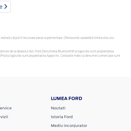
te
ineți că pot fi necesare piese suplimentare. Oferta este valabilă în limita stocului
 fi obținute de la dealerul dvs. Ford. Denumirea Bluetooth® și logourile sunt proprietatea
Pod și logourile sunt proprietatea Apple Inc. Celelalte mărci și denumiri comerciale sunt
LUMEA FORD
ervice
Noutati
vizii
Istoria Ford
Mediu inconjurator