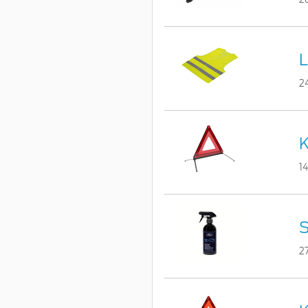
L
2
K
1
S
2