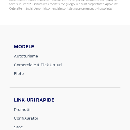
face sub licență. Denumirea iPhone/iPod și logourile sunt proprietatea Apple Inc.
Celelalte mărci și denumiri comerciale sunt deținute de respectivii proprietari
MODELE
Autoturisme
Comerciale & Pick Up-uri
Flote
LINK-URI RAPIDE
Promotii
Configurator
Stoc