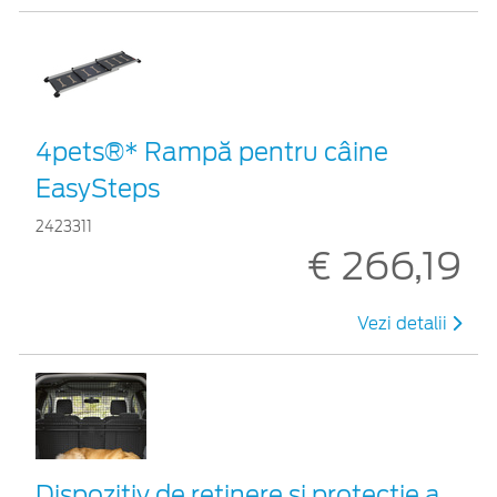
4pets®* Rampă pentru câine
EasySteps
2423311
€ 266,19
Vezi detalii
Dispozitiv de reţinere şi protecţie a