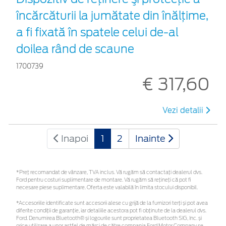
încărcăturii la jumătate din înălţime,
a fi fixată în spatele celui de-al
doilea rând de scaune
1700739
€ 317,60
Vezi detalii
Inapoi
1
2
Inainte
*Preţ recomandat de vânzare, TVA inclus. Vă rugăm să contactaţi dealerul dvs.
Ford pentru costuri suplimentare de montare. Vă rugăm să rețineți că pot fi
necesare piese suplimentare. Oferta este valabilă în limita stocului disponibil.
*Accesoriile identificate sunt accesorii alese cu grijă de la furnizori terți și pot avea
diferite condiții de garanție, iar detaliile acestora pot fi obținute de la dealerul dvs.
Ford. Denumirea Bluetooth® și logourile sunt proprietatea Bluetooth SIG, Inc. și
orice utilizare a unor astfel de mărci de către compania Ford Motor Company se