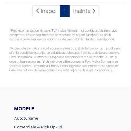
Inapoi
1
Inainte
*Preţ recomandat de vânzare, TVA inclus. Vă rugăm să contactaţi dealerul dvs.
Ford pentru costuri suplimentare de montare. Vă rugăm să rețineți că pot fi
necesare piese suplimentare. Oferta este valabilă în limita stocului disponibil.
*Accesoriile identificate sunt accesorii alese cu grijă de la furnizori terți și pot avea
diferite condiții de garanție, iar detaliile acestora pot fi obținute de la dealerul dvs.
Ford. Denumirea Bluetooth® și logourile sunt proprietatea Bluetooth SIG, Inc. și
orice utilizare a unor astfel de mărci de către compania Ford Motor Company se
face sub licență. Denumirea iPhone/iPod și logourile sunt proprietatea Apple Inc.
Celelalte mărci și denumiri comerciale sunt deținute de respectivii proprietari
MODELE
Autoturisme
Comerciale & Pick Up-uri