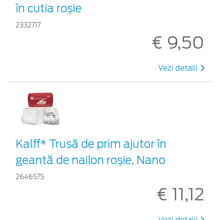
în cutia roșie
2332717
€ 9,50
Vezi detalii
Kalff* Trusă de prim ajutor în
geantă de nailon roșie, Nano
2646575
€ 11,12
Vezi detalii