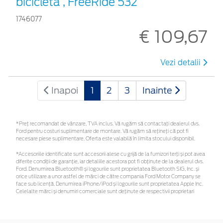
bicicletă , FreeRide 532
1746077
€ 109,67
Vezi detalii
Inapoi
1
2
3
Inainte
*Preţ recomandat de vânzare, TVA inclus. Vă rugăm să contactaţi dealerul dvs.
Ford pentru costuri suplimentare de montare. Vă rugăm să rețineți că pot fi
necesare piese suplimentare. Oferta este valabilă în limita stocului disponibil.
*Accesoriile identificate sunt accesorii alese cu grijă de la furnizori terți și pot avea
diferite condiții de garanție, iar detaliile acestora pot fi obținute de la dealerul dvs.
Ford. Denumirea Bluetooth® și logourile sunt proprietatea Bluetooth SIG, Inc. și
orice utilizare a unor astfel de mărci de către compania Ford Motor Company se
face sub licență. Denumirea iPhone/iPod și logourile sunt proprietatea Apple Inc.
Celelalte mărci și denumiri comerciale sunt deținute de respectivii proprietari