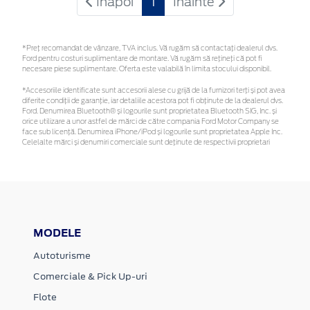
Inapoi
1
Inainte
*Preţ recomandat de vânzare, TVA inclus. Vă rugăm să contactaţi dealerul dvs.
Ford pentru costuri suplimentare de montare. Vă rugăm să rețineți că pot fi
necesare piese suplimentare. Oferta este valabilă în limita stocului disponibil.
*Accesoriile identificate sunt accesorii alese cu grijă de la furnizori terți și pot avea
diferite condiții de garanție, iar detaliile acestora pot fi obținute de la dealerul dvs.
Ford. Denumirea Bluetooth® și logourile sunt proprietatea Bluetooth SIG, Inc. și
orice utilizare a unor astfel de mărci de către compania Ford Motor Company se
face sub licență. Denumirea iPhone/iPod și logourile sunt proprietatea Apple Inc.
Celelalte mărci și denumiri comerciale sunt deținute de respectivii proprietari
MODELE
Autoturisme
Comerciale & Pick Up-uri
Flote