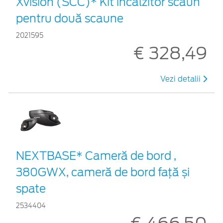
Xvision (SCC)* Kit încălzitor scaun
pentru două scaune
2021595
€ 328,49
Vezi detalii
NEXTBASE* Cameră de bord ,
380GWX, cameră de bord față și
spate
2534404