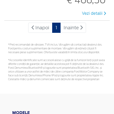
€ 466,50
Vezi detalii
Inapoi
1
Inainte
*Preţ recomandat de vânzare, TVA inclus. Vă rugăm să contactaţi dealerul dvs.
Ford pentru costuri suplimentare de montare. Vă rugăm să rețineți că pot fi
necesare piese suplimentare. Oferta este valabilă în limita stocului disponibil.
*Accesoriile identificate sunt accesorii alese cu grijă de la furnizori terți și pot avea
diferite condiții de garanție, iar detaliile acestora pot fi obținute de la dealerul dvs.
Ford. Denumirea Bluetooth® și logourile sunt proprietatea Bluetooth SIG, Inc. și
orice utilizare a unor astfel de mărci de către compania Ford Motor Company se
face sub licență. Denumirea iPhone/iPod și logourile sunt proprietatea Apple Inc.
Celelalte mărci și denumiri comerciale sunt deținute de respectivii proprietari
MODELE