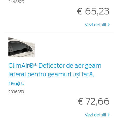
2448529
€ 65,23
Vezi detalii
ClimAir®* Deflector de aer geam
lateral pentru geamuri uși față,
negru
2036853
€ 72,66
Vezi detalii