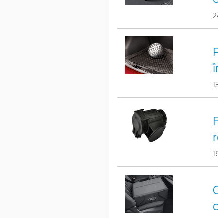
2
î
1
F
r
1
C
o