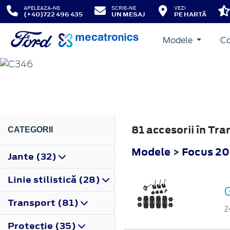
APELEAZA-NE
SCRIE-NE
VEZI
(+40)722 496 435
UN MESAJ
PE HARTĂ
Modele
Co
FOCUS
2011
81 accesorii în Tr
CATEGORII
Modele
>
Focus 20
Jante (32)
Linie stilistică (28)
G
Transport (81)
2
Protecţie (35)