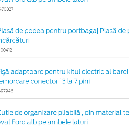
470827
Plasă de podea pentru portbagaj Plasă de
ncărcături
300412
işă adaptoare pentru kitul electric al barei
emorcare conector 13 la 7 pini
697946
utie de organizare pliabilă , din material te
val Ford alb pe ambele laturi