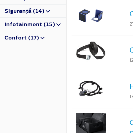
Siguranţă (14)
O
Infotainment (15)
2
Confort (17)
C
1
F
1
C
o