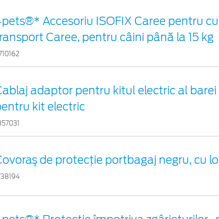
pets®* Accesoriu ISOFIX Caree pentru cut
ransport Caree, pentru câini până la 15 kg
710162
ablaj adaptor pentru kitul electric al bare
entru kit electric
857031
ovoraş de protecţie portbagaj negru, cu l
738194