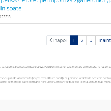
pets®* Protecție împotriva zgârieturilor ,
in spate
423313
Inapoi
1
2
3
Inain
Vă rugăm să contactaţi dealerul dvs. Ford pentru costuri suplimentare de montare. Vă rugăm să re
se cu grijă de la furnizori terți și pot avea diferite condiții de garanție, iar detaliile acestora pot
unor astfel de mărci de către compania Ford Motor Company se face sub licență. Denumirea iPhone/