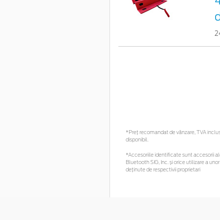
4
d
2
*Preţ recomandat de vânzare, TVA inclus. 
disponibil.
*Accesoriile identificate sunt accesorii ale
Bluetooth SIG, Inc. și orice utilizare a 
deținute de respectivii proprietari