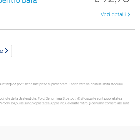
 pentru bara
Vezi detalii
te
țineți că pot fi necesare piese suplimentare. Oferta este valabilă în limita stocului
 fi obținute de la dealerul dvs. Ford. Denumirea Bluetooth® și logourile sunt proprietatea
iPod și logourile sunt proprietatea Apple Inc. Celelalte mărci și denumiri comerciale sunt