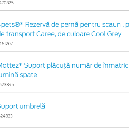
470825
4pets®* Rezervă de pernă pentru scaun , 
e transport Caree, de culoare Cool Grey
461207
Mottez* Suport plăcuță număr de înmatricu
lumină spate
623845
Suport umbrelă
524823