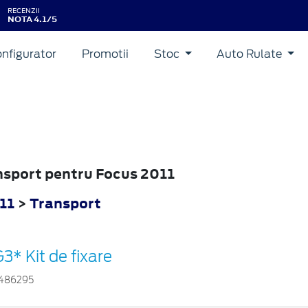
RECENZII
NOTA 4.1/5
nfigurator
Promotii
Stoc
Auto Rulate
ansport pentru Focus 2011
11
>
Transport
3* Kit de fixare
486295