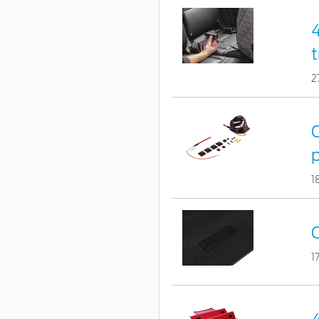
4
t
2
C
p
1
C
1