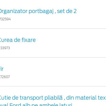
rganizator portbagaj , set de 2
732594
urea de fixare
233973
ir
772607
utie de transport pliabilă , din material tex
val Ford alb pe ambele laturi