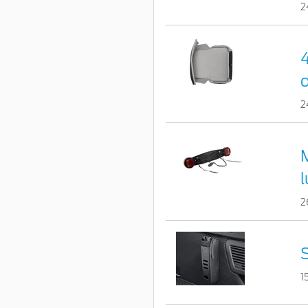
2
d
2
2
1