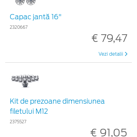
Capac jantă 16"
2320667
€ 79,47
Vezi detalii
Kit de prezoane dimensiunea
filetului M12
2375527
€ 91,05