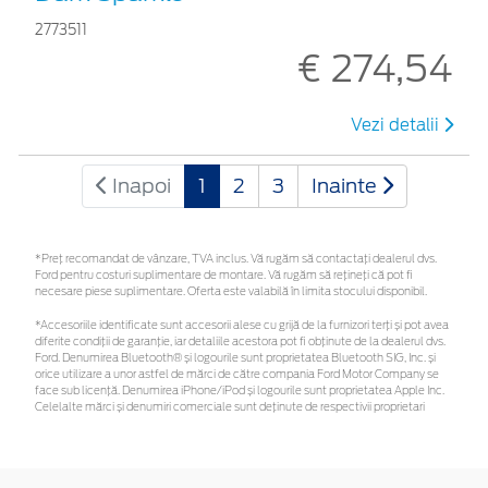
2773511
€ 274,54
Vezi detalii
Inapoi
1
2
3
Inainte
*Preţ recomandat de vânzare, TVA inclus. Vă rugăm să contactaţi dealerul dvs.
Ford pentru costuri suplimentare de montare. Vă rugăm să rețineți că pot fi
necesare piese suplimentare. Oferta este valabilă în limita stocului disponibil.
*Accesoriile identificate sunt accesorii alese cu grijă de la furnizori terți și pot avea
diferite condiții de garanție, iar detaliile acestora pot fi obținute de la dealerul dvs.
Ford. Denumirea Bluetooth® și logourile sunt proprietatea Bluetooth SIG, Inc. și
orice utilizare a unor astfel de mărci de către compania Ford Motor Company se
face sub licență. Denumirea iPhone/iPod și logourile sunt proprietatea Apple Inc.
Celelalte mărci și denumiri comerciale sunt deținute de respectivii proprietari