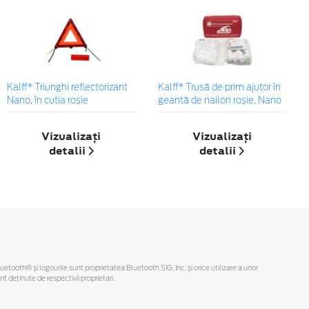
Kalff* Triunghi reflectorizant
Kalff* Trusă de prim ajutor în
Nano, în cutia roșie
geantă de nailon roșie, Nano
Vizualizați
Vizualizați
detalii
detalii
Bluetooth® și logourile sunt proprietatea Bluetooth SIG, Inc. și orice utilizare a unor
deținute de respectivii proprietari.