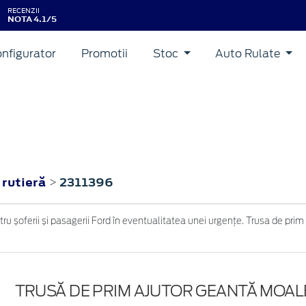
RECENZII
NOTA 4.1/5
nfigurator
Promotii
Stoc
Auto Rulate
 rutieră
2311396
>
u șoferii și pasagerii Ford în eventualitatea unei urgențe. Trusa de prim 
TRUSĂ DE PRIM AJUTOR GEANTĂ MOAL