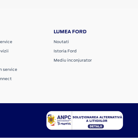
LUMEA FORD
ervice
Noutati
vizii
Istoria Ford
Mediu inconjurator
n service
onnect