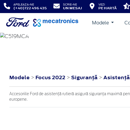
APELEAZA-NE
SCRIE-NE
VEZI
(+40)722 496 435
UN MESAJ
PE HARTĂ
Modele
Co
FOCUS
2022
Modele
Focus 2022
Siguranţă
Asistenţă
>
>
>
Accesoriile Ford de asistență rutieră asigură siguranța maximă pentr
europene.