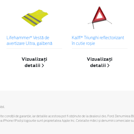
Lifehammer* Vestă de
Kalff* Triunghi reflectorizant
avertizare Ultra, galbenă
în cutie roșie
Vizualizați
Vizualizați
detalii
detalii
bil.
ferite condiții de garanție, iar detaliile acestora pot fi obținute de la dealerul dvs. Ford. Denumirea 
hone/iPod și logourile sunt proprietatea Apple Inc. Celelalte mărci și denumiri comerciale sunt 