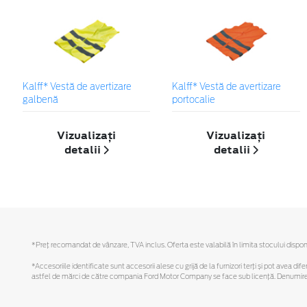
Kalff* Vestă de avertizare
Kalff* Vestă de avertizare
galbenă
portocalie
Vizualizați
Vizualizați
detalii
detalii
*Preţ recomandat de vânzare, TVA inclus. Oferta este valabilă în limita stocului disponi
*Accesoriile identificate sunt accesorii alese cu grijă de la furnizori terți și pot avea di
astfel de mărci de către compania Ford Motor Company se face sub licență. Denumirea iP