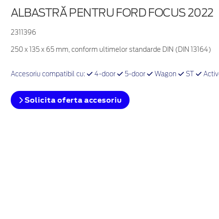
ALBASTRĂ PENTRU FORD FOCUS 2022
2311396
250 x 135 x 65 mm, conform ultimelor standarde DIN (DIN 13164)
Accesoriu compatibil cu:
4-door
5-door
Wagon
ST
Acti
Solicita oferta accesoriu