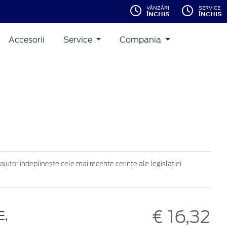
VĂNZĂRI
SERVICE
ÎNCHIS
ÎNCHIS
Accesorii
Service
Compania
ajutor îndeplinește cele mai recente cerințe ale legislației
€ 16,32
E,