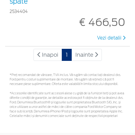
spate
2534404
€ 466,50
Vezi detalii
Inapoi
1
Inainte
*Preţ recomandat de vânzare, TVA inclus. Vă rugăm să contactaţi dealerul dvs.
Ford pentru costuri suplimentare de montare. Vă rugăm să rețineți că pot fi
necesare piese suplimentare. Oferta este valabilă în limita stocului disponibil.
*Accesoriile identificate sunt accesorii alese cu grijă de la furnizori terți și pot avea
diferite condiții de garanție, iar detaliile acestora pot fi obținute de la dealerul dvs.
Ford. Denumirea Bluetooth® și logourile sunt proprietatea Bluetooth SIG, Inc. și
orice utilizare a unor astfel de mărci de către compania Ford Motor Company se
face sub licență. Denumirea iPhone/iPod și logourile sunt proprietatea Apple Inc.
Celelalte mărci și denumiri comerciale sunt deținute de respectivii proprietari