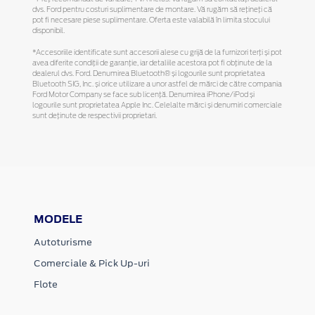
dvs. Ford pentru costuri suplimentare de montare. Vă rugăm să reţineţi că
pot fi necesare piese suplimentare. Oferta este valabilă în limita stocului
disponibil.
*Accesoriile identificate sunt accesorii alese cu grijă de la furnizori terți și pot
avea diferite condiții de garanție, iar detaliile acestora pot fi obținute de la
dealerul dvs. Ford. Denumirea Bluetooth® și logourile sunt proprietatea
Bluetooth SIG, Inc. și orice utilizare a unor astfel de mărci de către compania
Ford Motor Company se face sub licență. Denumirea iPhone/iPod și
logourile sunt proprietatea Apple Inc. Celelalte mărci și denumiri comerciale
sunt deținute de respectivii proprietari.
MODELE
Autoturisme
Comerciale & Pick Up-uri
Flote