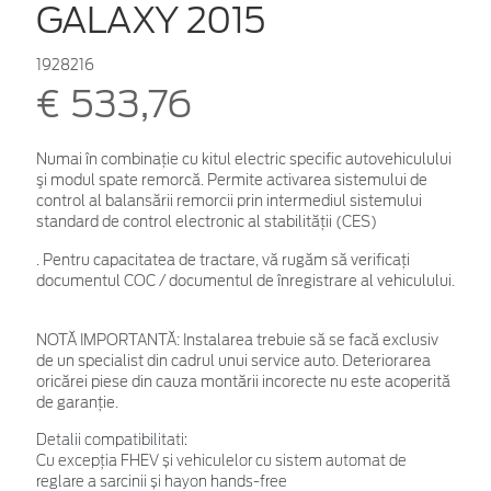
GALAXY 2015
1928216
€ 533,76
Numai în combinaţie cu kitul electric specific autovehiculului
şi modul spate remorcă. Permite activarea sistemului de
control al balansării remorcii prin intermediul sistemului
standard de control electronic al stabilității (CES)
. Pentru capacitatea de tractare, vă rugăm să verificaţi
documentul COC / documentul de înregistrare al vehiculului.
NOTĂ IMPORTANTĂ:
Instalarea trebuie să se facă exclusiv
de un specialist din cadrul unui service auto. Deteriorarea
oricărei piese din cauza montării incorecte nu este acoperită
de garanţie.
Detalii compatibilitati:
Cu excepţia FHEV și vehiculelor cu sistem automat de
reglare a sarcinii și hayon hands-free