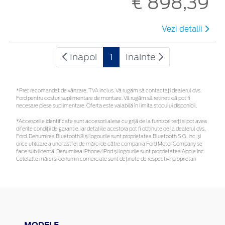
€ 898,39
Vezi detalii
Inapoi
1
Inainte
*Preţ recomandat de vânzare, TVA inclus. Vă rugăm să contactaţi dealerul dvs.
Ford pentru costuri suplimentare de montare. Vă rugăm să rețineți că pot fi
necesare piese suplimentare. Oferta este valabilă în limita stocului disponibil.
*Accesoriile identificate sunt accesorii alese cu grijă de la furnizori terți și pot avea
diferite condiții de garanție, iar detaliile acestora pot fi obținute de la dealerul dvs.
Ford. Denumirea Bluetooth® și logourile sunt proprietatea Bluetooth SIG, Inc. și
orice utilizare a unor astfel de mărci de către compania Ford Motor Company se
face sub licență. Denumirea iPhone/iPod și logourile sunt proprietatea Apple Inc.
Celelalte mărci și denumiri comerciale sunt deținute de respectivii proprietari
MODELE