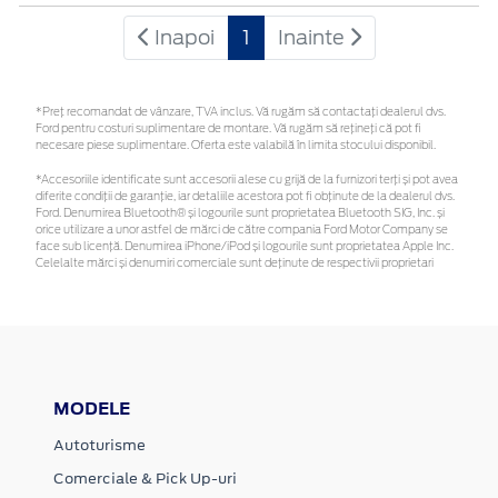
Inapoi
1
Inainte
*Preţ recomandat de vânzare, TVA inclus. Vă rugăm să contactaţi dealerul dvs.
Ford pentru costuri suplimentare de montare. Vă rugăm să rețineți că pot fi
necesare piese suplimentare. Oferta este valabilă în limita stocului disponibil.
*Accesoriile identificate sunt accesorii alese cu grijă de la furnizori terți și pot avea
diferite condiții de garanție, iar detaliile acestora pot fi obținute de la dealerul dvs.
Ford. Denumirea Bluetooth® și logourile sunt proprietatea Bluetooth SIG, Inc. și
orice utilizare a unor astfel de mărci de către compania Ford Motor Company se
face sub licență. Denumirea iPhone/iPod și logourile sunt proprietatea Apple Inc.
Celelalte mărci și denumiri comerciale sunt deținute de respectivii proprietari
MODELE
Autoturisme
Comerciale & Pick Up-uri