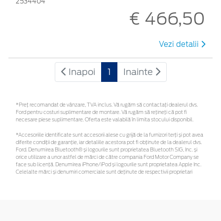
2534404
€ 466,50
Vezi detalii
Inapoi
1
Inainte
*Preţ recomandat de vânzare, TVA inclus. Vă rugăm să contactaţi dealerul dvs.
Ford pentru costuri suplimentare de montare. Vă rugăm să rețineți că pot fi
necesare piese suplimentare. Oferta este valabilă în limita stocului disponibil.
*Accesoriile identificate sunt accesorii alese cu grijă de la furnizori terți și pot avea
diferite condiții de garanție, iar detaliile acestora pot fi obținute de la dealerul dvs.
Ford. Denumirea Bluetooth® și logourile sunt proprietatea Bluetooth SIG, Inc. și
orice utilizare a unor astfel de mărci de către compania Ford Motor Company se
face sub licență. Denumirea iPhone/iPod și logourile sunt proprietatea Apple Inc.
Celelalte mărci și denumiri comerciale sunt deținute de respectivii proprietari