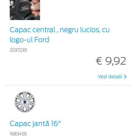
Capac central , negru lucios, cu
logo-ul Ford
2037230
€ 9,92
Vezi detalii
Capac jantă 16"
1683455