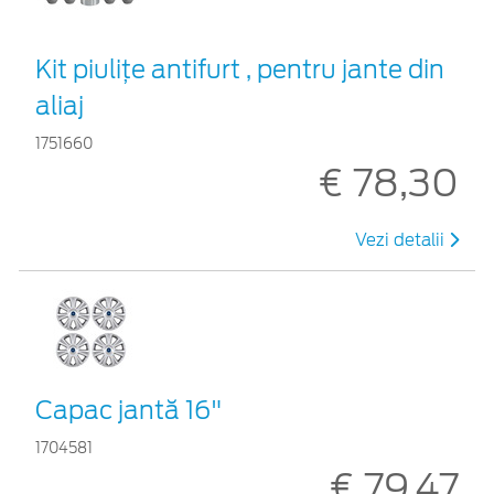
Kit piuliţe antifurt , pentru jante din
aliaj
1751660
€ 78,30
Vezi detalii
Capac jantă 16"
1704581
€ 79,47