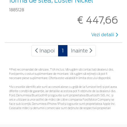
formă de stea, Luster Nickel
1885128
€ 447,66
Vezi detalii
Inapoi
1
Inainte
*Preţ recomandat de vânzare, TVA inclus. Vă rugăm să contactaţi dealerul dvs.
Ford pentru costuri suplimentare de montare. Vă rugăm să rețineți că pot fi
necesare piese suplimentare. Oferta este valabilă în limita stocului disponibil.
*Accesoriile identificate sunt accesorii alese cu grijă de la furnizori terți și pot avea
diferite condiții de garanție, iar detaliile acestora pot fi obținute de la dealerul dvs.
Ford. Denumirea Bluetooth® și logourile sunt proprietatea Bluetooth SIG, Inc. și
orice utilizare a unor astfel de mărci de către compania Ford Motor Company se
face sub licență. Denumirea iPhone/iPod și logourile sunt proprietatea Apple Inc.
Celelalte mărci și denumiri comerciale sunt deținute de respectivii proprietari