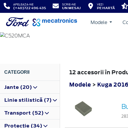
APELEAZA-NE
SCRIE-NE
VEZI
(+40)722 496 435
UN MESAJ
PE HARTĂ
Modele
Co
KUGA
2016
12 accesorii în Prod
CATEGORII
Modele
>
Kuga 201
Jante (20)
Linie stilistică (7)
B
Transport (52)
28
Protecţie (34)