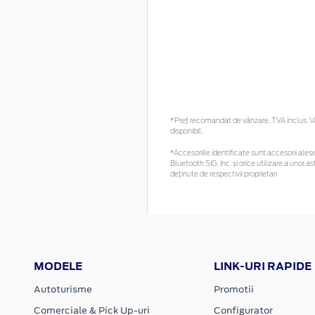
*Preţ recomandat de vânzare, TVA inclus. Vă 
disponibil.
*Accesoriile identificate sunt accesorii alese 
Bluetooth SIG, Inc. și orice utilizare a uno
deținute de respectivii proprietari
MODELE
LINK-URI RAPIDE
Autoturisme
Promotii
Comerciale & Pick Up-uri
Configurator