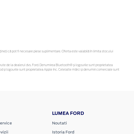
eți că pot fi necesare piese suplimentare. Oferta este valabilă în limita stocului
 obținute de la dealerul dvs. Ford. Denumirea Bluetooth® și logourile sunt proprietatea
d și logourile sunt proprietatea Apple Inc. Celelalte mărci și denumiri comerciale sunt
LUMEA FORD
ervice
Noutati
vizii
Istoria Ford