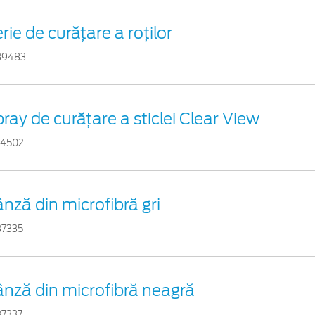
rie de curățare a roților
39483
ray de curățare a sticlei Clear View
54502
nză din microfibră gri
37335
nză din microfibră neagră
37337