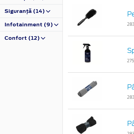
Siguranţă (14)
Pe
Infotainment (9)
28
Confort (12)
Sp
27
Pâ
28
Pâ
28