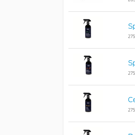
Sp
275
Sp
27
Ce
275