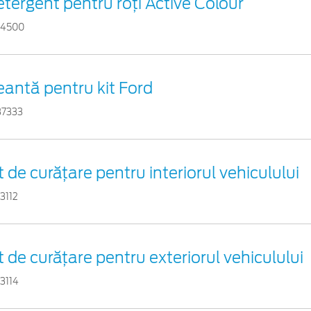
tergent pentru roți Active Colour
54500
antă pentru kit Ford
37333
t de curățare pentru interiorul vehiculului
3112
t de curățare pentru exteriorul vehiculului
3114