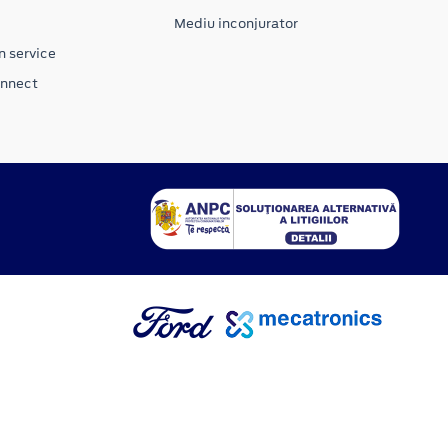
Mediu inconjurator
n service
onnect