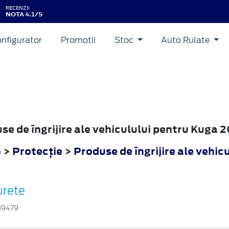
RECENZII
NOTA 4.1/5
nfigurator
Promotii
Stoc
Auto Rulate
use de îngrijire ale vehiculului pentru Kuga 
6
>
Protecţie
>
Produse de îngrijire ale vehicu
urete
39479