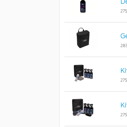
De
27
Ge
28
Ki
275
Ki
275