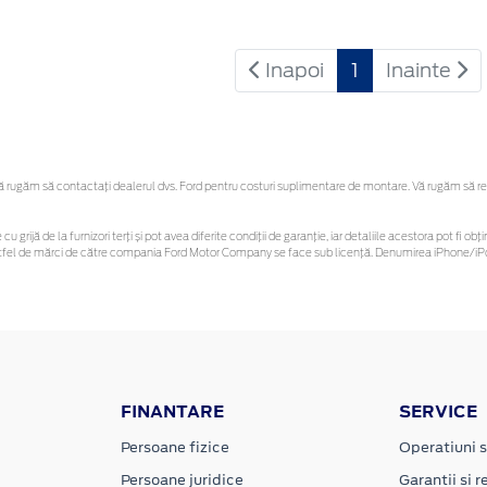
Inapoi
1
Inainte
rugăm să contactaţi dealerul dvs. Ford pentru costuri suplimentare de montare. Vă rugăm să rețin
cu grijă de la furnizori terți și pot avea diferite condiții de garanție, iar detaliile acestora pot fi
r astfel de mărci de către compania Ford Motor Company se face sub licență. Denumirea iPhone/iPo
FINANTARE
SERVICE
Persoane fizice
Operatiuni s
Persoane juridice
Garantii si re