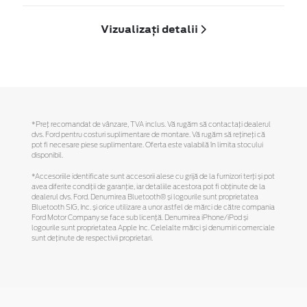
Vizualizați detalii
*Preţ recomandat de vânzare, TVA inclus. Vă rugăm să contactaţi dealerul
dvs. Ford pentru costuri suplimentare de montare. Vă rugăm să reţineţi că
pot fi necesare piese suplimentare. Oferta este valabilă în limita stocului
disponibil.
*Accesoriile identificate sunt accesorii alese cu grijă de la furnizori terți și pot
avea diferite condiții de garanție, iar detaliile acestora pot fi obținute de la
dealerul dvs. Ford. Denumirea Bluetooth® și logourile sunt proprietatea
Bluetooth SIG, Inc. și orice utilizare a unor astfel de mărci de către compania
Ford Motor Company se face sub licență. Denumirea iPhone/iPod și
logourile sunt proprietatea Apple Inc. Celelalte mărci și denumiri comerciale
sunt deținute de respectivii proprietari.