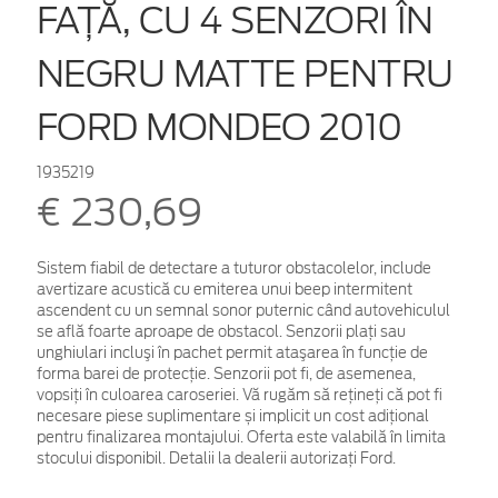
FAŢĂ, CU 4 SENZORI ÎN
NEGRU MATTE PENTRU
FORD MONDEO 2010
1935219
€ 230,69
Sistem fiabil de detectare a tuturor obstacolelor, include
avertizare acustică cu emiterea unui beep intermitent
ascendent cu un semnal sonor puternic când autovehiculul
se află foarte aproape de obstacol. Senzorii plaţi sau
unghiulari incluşi în pachet permit ataşarea în funcţie de
forma barei de protecţie. Senzorii pot fi, de asemenea,
vopsiţi în culoarea caroseriei. Vă rugăm să rețineți că pot fi
necesare piese suplimentare și implicit un cost adițional
pentru finalizarea montajului. Oferta este valabilă în limita
stocului disponibil. Detalii la dealerii autorizați Ford.