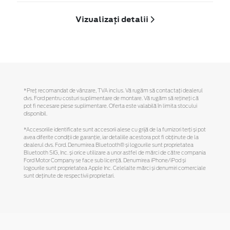
Vizualizați detalii
*Preţ recomandat de vânzare, TVA inclus. Vă rugăm să contactaţi dealerul
dvs. Ford pentru costuri suplimentare de montare. Vă rugăm să reţineţi că
pot fi necesare piese suplimentare. Oferta este valabilă în limita stocului
disponibil.
*Accesoriile identificate sunt accesorii alese cu grijă de la furnizori terți și pot
avea diferite condiții de garanție, iar detaliile acestora pot fi obținute de la
dealerul dvs. Ford. Denumirea Bluetooth® și logourile sunt proprietatea
Bluetooth SIG, Inc. și orice utilizare a unor astfel de mărci de către compania
Ford Motor Company se face sub licență. Denumirea iPhone/iPod și
logourile sunt proprietatea Apple Inc. Celelalte mărci și denumiri comerciale
sunt deținute de respectivii proprietari.