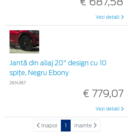
€ 687,58
Vezi detalii
Jantă din aliaj 20" design cu 10
spițe, Negru Ebony
2614367
€ 779,07
Vezi detalii
Inapoi
1
Inainte