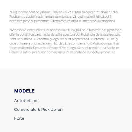
*Preţ recomandat de vânzare, TVA inclus. Vă rugăm să contactaţi dealerul dvs.
Ford pentru costuri suplimentare de montare. Vă rugăm să rețineți că pot fi
necesare piese suplimentare. Oferta este valabilă în limita stocului disponibil.
*Accesoriile identificate sunt accesorii alese cu grijă de la furnizori terți și pot avea
diferite condiții de garanție, iar detaliile acestora pot fi obținute de la dealerul dvs.
Ford. Denumirea Bluetooth® și logourile sunt proprietatea Bluetooth SIG, Inc. și
orice utilizare a unor astfel de mărci de către compania Ford Motor Company se
face sub licență. Denumirea iPhone/iPod și logourile sunt proprietatea Apple Inc.
Celelalte mărci și denumiri comerciale sunt deținute de respectivii proprietari
MODELE
Autoturisme
Comerciale & Pick Up-uri
Flote