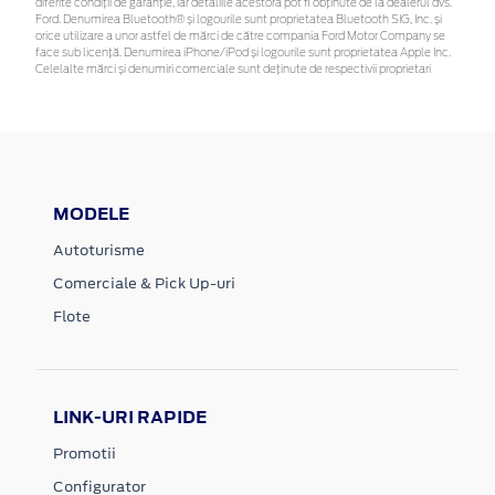
diferite condiții de garanție, iar detaliile acestora pot fi obținute de la dealerul dvs.
Ford. Denumirea Bluetooth® și logourile sunt proprietatea Bluetooth SIG, Inc. și
orice utilizare a unor astfel de mărci de către compania Ford Motor Company se
face sub licență. Denumirea iPhone/iPod și logourile sunt proprietatea Apple Inc.
Celelalte mărci și denumiri comerciale sunt deținute de respectivii proprietari
MODELE
Autoturisme
Comerciale & Pick Up-uri
Flote
LINK-URI RAPIDE
Promotii
Configurator