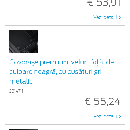
€ 53,91
Vezi detalii
Covoraşe premium, velur , față, de
culoare neagră, cu cusături gri
metalic
2814711
€ 55,24
Vezi detalii