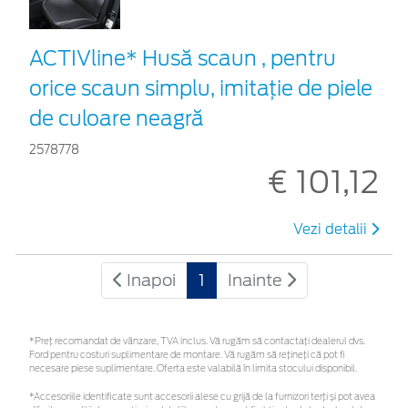
ACTIVline* Husă scaun , pentru
orice scaun simplu, imitație de piele
de culoare neagră
2578778
€ 101,12
Vezi detalii
Inapoi
1
Inainte
*Preţ recomandat de vânzare, TVA inclus. Vă rugăm să contactaţi dealerul dvs.
Ford pentru costuri suplimentare de montare. Vă rugăm să rețineți că pot fi
necesare piese suplimentare. Oferta este valabilă în limita stocului disponibil.
*Accesoriile identificate sunt accesorii alese cu grijă de la furnizori terți și pot avea