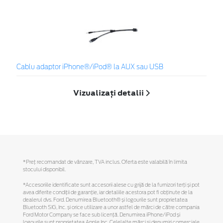
Cablu adaptor iPhone®/iPod® la AUX sau USB
Vizualizați detalii
*Preţ recomandat de vânzare, TVA inclus. Oferta este valabilă în limita
stocului disponibil.
*Accesoriile identificate sunt accesorii alese cu grijă de la furnizori terți și pot
avea diferite condiții de garanție, iar detaliile acestora pot fi obținute de la
dealerul dvs. Ford. Denumirea Bluetooth® și logourile sunt proprietatea
Bluetooth SIG, Inc. și orice utilizare a unor astfel de mărci de către compania
Ford Motor Company se face sub licență. Denumirea iPhone/iPod și
logourile sunt proprietatea Apple Inc. Celelalte mărci și denumiri comerciale