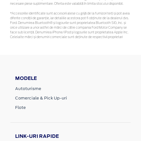
necesare piese suplimentare. Oferta este valabilă în limita stocului disponibil.
*Accesoriile identificate sunt accesorii alese cu grijă de la furnizori terți și pot avea
diferite condiții de garanție, iar detaliile acestora pot fi obținute de la dealerul dvs.
Ford. Denumirea Bluetooth® și logourile sunt proprietatea Bluetooth SIG, Inc. și
orice utilizare a unor astfel de mărci de către compania Ford Motor Company se
face sub licență. Denumirea iPhone/iPod și logourile sunt proprietatea Apple Inc.
Celelalte mărci și denumiri comerciale sunt deținute de respectivii proprietari
MODELE
Autoturisme
Comerciale & Pick Up-uri
Flote
LINK-URI RAPIDE