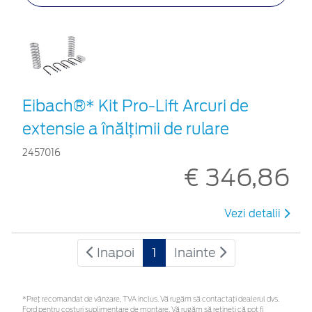
Eibach®* Kit Pro-Lift Arcuri de
extensie a înălțimii de rulare
2457016
€ 346,86
Vezi detalii
Inapoi
1
Inainte
*Preţ recomandat de vânzare, TVA inclus. Vă rugăm să contactaţi dealerul dvs.
Ford pentru costuri suplimentare de montare. Vă rugăm să rețineți că pot fi