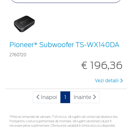
Pioneer* Subwoofer TS-WX140DA
2760720
€ 196,36
Vezi detalii
Inapoi
1
Inainte
*Preţ recomandat de vânzare, TVA inclus. Vă rugăm să contactaţi dealerul dvs.
Ford pentru costuri suplimentare de montare. Vă rugăm să rețineți că pot fi
necesare piese suplimentare. Oferta este valabilă în limita stocului disponibil.