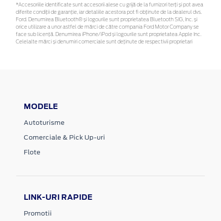
*Accesoriile identificate sunt accesorii alese cu grijă de la furnizori terți și pot avea
diferite condiții de garanție, iar detaliile acestora pot fi obținute de la dealerul dvs.
Ford. Denumirea Bluetooth® și logourile sunt proprietatea Bluetooth SIG, Inc. și
orice utilizare a unor astfel de mărci de către compania Ford Motor Company se
face sub licență. Denumirea iPhone/iPod și logourile sunt proprietatea Apple Inc.
Celelalte mărci și denumiri comerciale sunt deținute de respectivii proprietari
MODELE
Autoturisme
Comerciale & Pick Up-uri
Flote
LINK-URI RAPIDE
Promotii