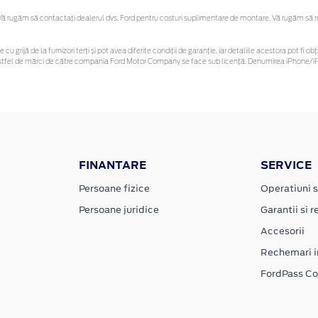
 rugăm să contactaţi dealerul dvs. Ford pentru costuri suplimentare de montare. Vă rugăm să reți
 cu grijă de la furnizori terți și pot avea diferite condiții de garanție, iar detaliile acestora pot f
or astfel de mărci de către compania Ford Motor Company se face sub licență. Denumirea iPhone/iPo
FINANTARE
SERVICE
Persoane fizice
Operatiuni s
Persoane juridice
Garantii si re
Accesorii
Rechemari i
FordPass C