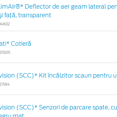
limAir®* Deflector de aer geam lateral pe
şi faţă, transparent
04602
ati* Cotieră
25505
vision (SCC)* Kit încălzitor scaun pentru 
21594
vision (SCC)* Senzori de parcare spate, cu
egru mat