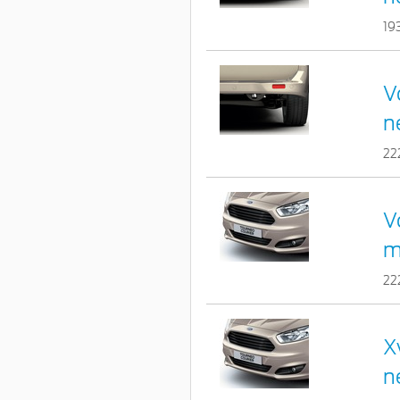
19
V
n
22
V
m
22
X
n