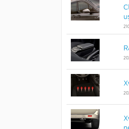
C
u
21
R
20
X
20
X
n