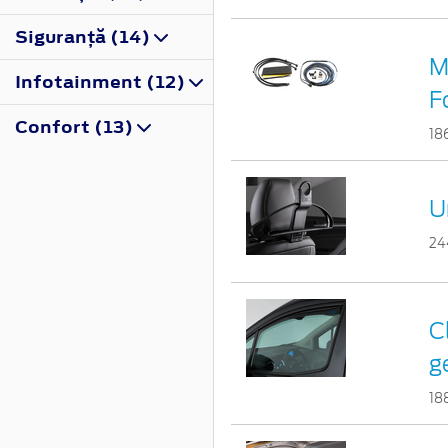
Siguranţă (14)
M
Infotainment (12)
F
Confort (13)
18
U
24
C
g
18