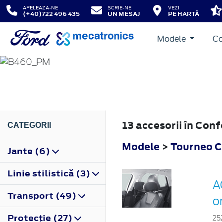
APELEAZA-NE
SCRIE-NE
VEZI
(+40)722 496 435
UN MESAJ
PE HARTĂ
Modele
Co
TOURNEO COURIER
2014
13 accesorii în Con
CATEGORII
Modele
>
Tourneo C
Jante (6)
Linie stilistică (3)
A
Transport (49)
o
Protecţie (27)
25