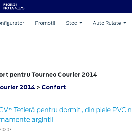
RECENZII
NOTA 4.1/5
nfigurator
Promotii
Stoc
Auto Rulate
fort pentru Tourneo Courier 2014
ourier 2014
>
Confort
CV* Tetieră pentru dormit , din piele PVC 
rnamente argintii
20207