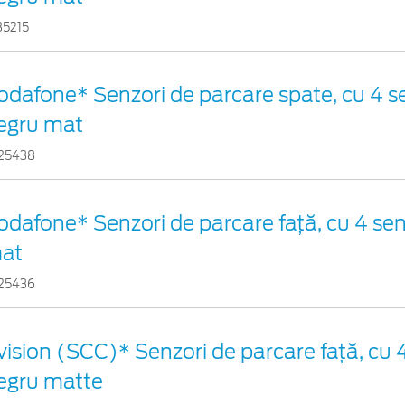
35215
odafone* Senzori de parcare spate, cu 4 se
egru mat
25438
odafone* Senzori de parcare față, cu 4 sen
at
25436
vision (SCC)* Senzori de parcare faţă, cu 4
egru matte