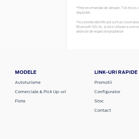
*Preţ recomandat de vânzare, TVA inclus. Vă
disponibil.
*Accesoriile identificate sunt accesorii alese
Bluetooth SIG, Inc. și orice utilizare a un
deținute de respectivii proprietari
MODELE
LINK-URI RAPIDE
Autoturisme
Promotii
Comerciale & Pick Up-uri
Configurator
Flote
Stoc
Contact