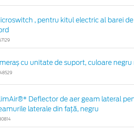
icroswitch , pentru kitul electric al barei 
ord
67129
meraș cu unitate de suport, culoare negru
48529
limAir®* Deflector de aer geam lateral pe
eamurile laterale din faţă, negru
80814