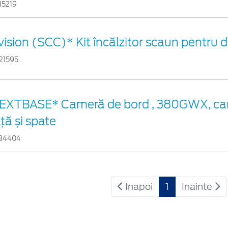
35219
vision (SCC)* Kit încălzitor scaun pentru
21595
EXTBASE* Cameră de bord , 380GWX, ca
ață și spate
34404
Inapoi
1
Inainte