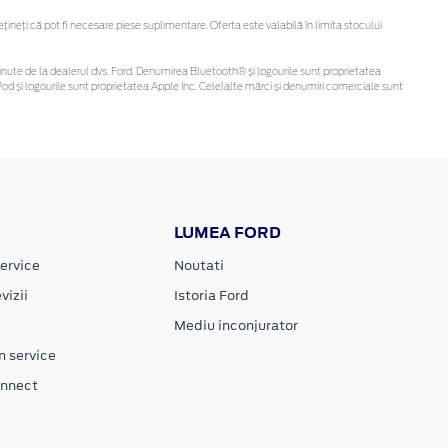
neți că pot fi necesare piese suplimentare. Oferta este valabilă în limita stocului
i obținute de la dealerul dvs. Ford. Denumirea Bluetooth® și logourile sunt proprietatea
d și logourile sunt proprietatea Apple Inc. Celelalte mărci și denumiri comerciale sunt
LUMEA FORD
ervice
Noutati
vizii
Istoria Ford
Mediu inconjurator
n service
onnect