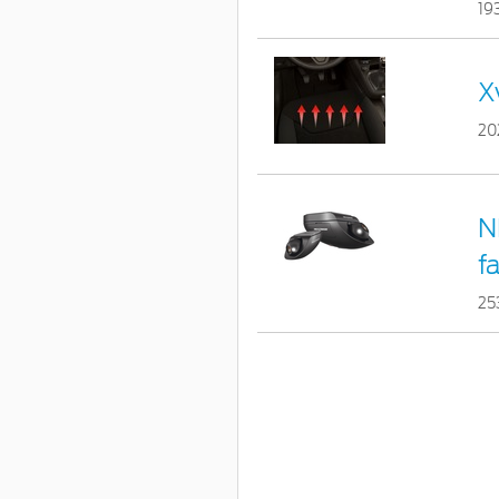
19
X
20
N
f
25