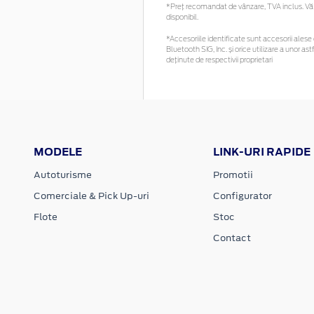
*Preţ recomandat de vânzare, TVA inclus. Vă r
disponibil.
*Accesoriile identificate sunt accesorii alese c
Bluetooth SIG, Inc. și orice utilizare a unor
deținute de respectivii proprietari
MODELE
LINK-URI RAPIDE
Autoturisme
Promotii
Comerciale & Pick Up-uri
Configurator
Flote
Stoc
Contact