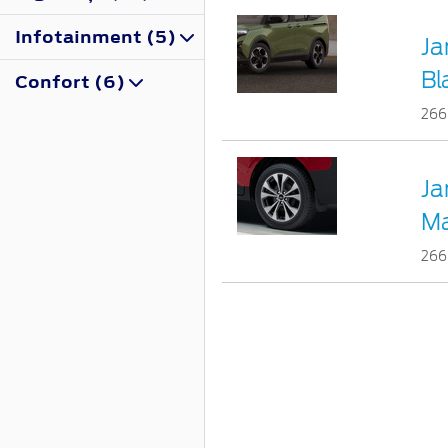
Infotainment (5)
Ja
Bl
Confort (6)
266
Ja
Ma
266