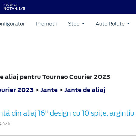
RECENZII
NOTA 4.1/5
nfigurator
Promotii
Stoc
Auto Rulate
 de aliaj pentru Tourneo Courier 2023
urier 2023
>
Jante
>
Jante de aliaj
ntă din aliaj 16" design cu 10 spițe, argintiu
0426