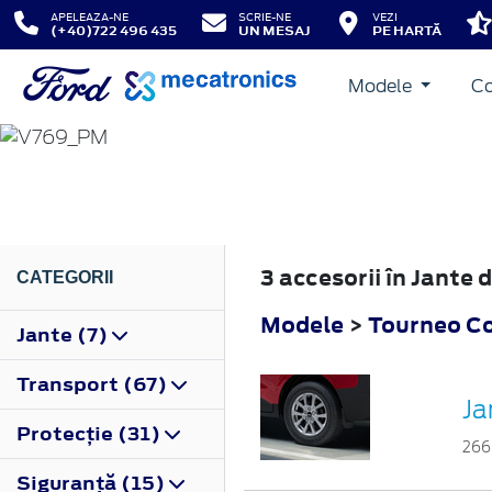
APELEAZA-NE
SCRIE-NE
VEZI
(+40)722 496 435
UN MESAJ
PE HARTĂ
Modele
Co
TOURNEO COURIER
2023
3 accesorii în Jante
CATEGORII
Modele
>
Tourneo Co
Jante (7)
Transport (67)
Ja
Protecţie (31)
266
Siguranţă (15)