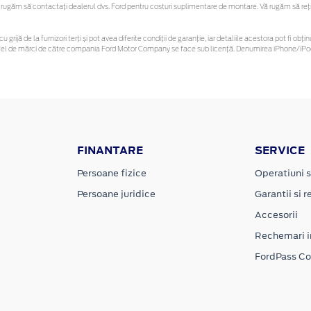
ugăm să contactaţi dealerul dvs. Ford pentru costuri suplimentare de montare. Vă rugăm să reține
u grijă de la furnizori terți și pot avea diferite condiții de garanție, iar detaliile acestora pot fi 
 astfel de mărci de către compania Ford Motor Company se face sub licență. Denumirea iPhone/iPod 
FINANTARE
SERVICE
Persoane fizice
Operatiuni s
Persoane juridice
Garantii si re
Accesorii
Rechemari i
FordPass C