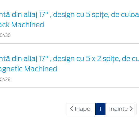
ntă din aliaj 17" , design cu 5 spițe, de cul
ack Machined
0430
ntă din aliaj 17" , design cu 5 x 2 spițe, de c
gnetic Machined
0428
Inapoi
1
Inainte