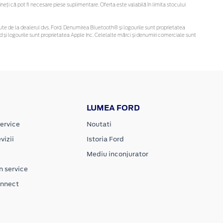
ți că pot fi necesare piese suplimentare. Oferta este valabilă în limita stocului
obținute de la dealerul dvs. Ford. Denumirea Bluetooth® și logourile sunt proprietatea
și logourile sunt proprietatea Apple Inc. Celelalte mărci și denumiri comerciale sunt
LUMEA FORD
ervice
Noutati
vizii
Istoria Ford
Mediu inconjurator
n service
onnect