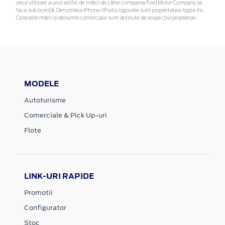
orice utilizare a unor astfel de mărci de către compania Ford Motor Company se
face sub licență. Denumirea iPhone/iPod și logourile sunt proprietatea Apple Inc.
Celelalte mărci și denumiri comerciale sunt deținute de respectivii proprietari
MODELE
Autoturisme
Comerciale & Pick Up-uri
Flote
LINK-URI RAPIDE
Promotii
Configurator
Stoc