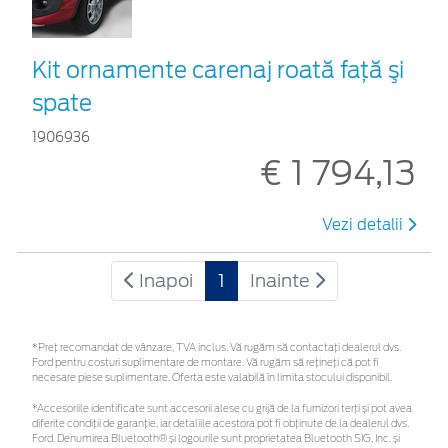
Kit ornamente carenaj roată faţă şi
spate
1906936
€ 1 794,13
Vezi detalii
Inapoi
1
Inainte
*Preţ recomandat de vânzare, TVA inclus. Vă rugăm să contactaţi dealerul dvs.
Ford pentru costuri suplimentare de montare. Vă rugăm să rețineți că pot fi
necesare piese suplimentare. Oferta este valabilă în limita stocului disponibil.
*Accesoriile identificate sunt accesorii alese cu grijă de la furnizori terți și pot avea
diferite condiții de garanție, iar detaliile acestora pot fi obținute de la dealerul dvs.
Ford. Denumirea Bluetooth® și logourile sunt proprietatea Bluetooth SIG, Inc. și