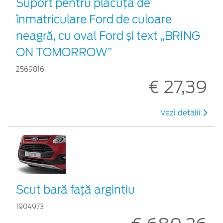
Suport pentru plăcuța de
înmatriculare Ford de culoare
neagră, cu oval Ford și text „BRING
ON TOMORROW”
2569816
€ 27,39
Vezi detalii
Scut bară faţă argintiu
1904973