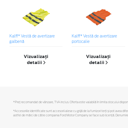
Kalff* Vestă de avertizare
Kalff* Vestă de avertizare
galbenă
portocalie
Vizualizați
Vizualizați
detalii
detalii
*Preţ recomandat de vânzare, TVA inclus. Oferta este valabilă în limita stocului disponi
*Accesoriile identificate sunt accesorii alese cu grijă de la furnizori terți și pot avea di
astfel de mărci de către compania Ford Motor Company se face sub licență. Denumirea iP