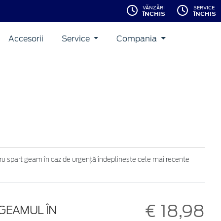
VĂNZĂRI
SERVICE
ÎNCHIS
ÎNCHIS
Accesorii
Service
Compania
ntru spart geam în caz de urgență îndeplinește cele mai recente
€ 18,98
GEAMUL ÎN