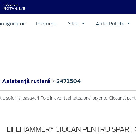
RECENZII
NOTA 4.1/5
nfigurator
Promotii
Stoc
Auto Rulate
Asistenţă rutieră
2471504
>
>
ru șoferii și pasagerii Ford în eventualitatea unei urgențe. Ciocanul pe
LIFEHAMMER* CIOCAN PENTRU SPART 