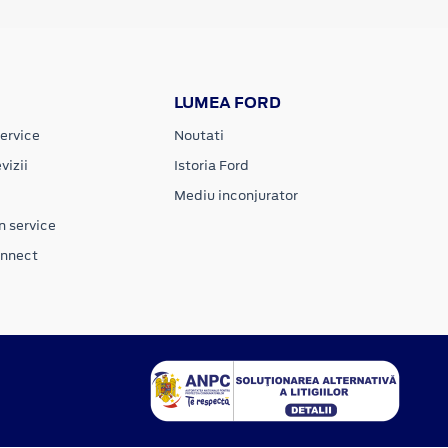
LUMEA FORD
ervice
Noutati
vizii
Istoria Ford
Mediu inconjurator
n service
onnect