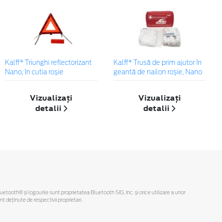
Kalff* Triunghi reflectorizant
Kalff* Trusă de prim ajutor în
Nano, în cutia roșie
geantă de nailon roșie, Nano
Vizualizați
Vizualizați
detalii
detalii
Bluetooth® și logourile sunt proprietatea Bluetooth SIG, Inc. și orice utilizare a unor
deținute de respectivii proprietari.