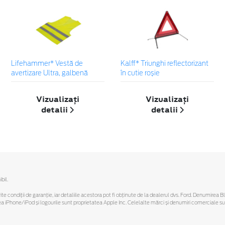
Lifehammer* Vestă de
Kalff* Triunghi reflectorizant
avertizare Ultra, galbenă
în cutie roșie
Vizualizați
Vizualizați
detalii
detalii
bil.
ferite condiții de garanție, iar detaliile acestora pot fi obținute de la dealerul dvs. Ford. Denumirea 
hone/iPod și logourile sunt proprietatea Apple Inc. Celelalte mărci și denumiri comerciale sunt 