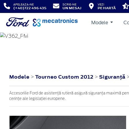
APELEAZA-NE
SCRIE-NE
VEZI
(+40)722 496 435
UN MESAJ
PE HARTĂ
Modele
Co
TOURNEO CUSTOM
2012
Modele
Tourneo Custom 2012
Siguranţă
>
>
Accesoriile Ford de asistență rutieră asigură siguranța maximă pent
cerințe ale legislației europene.