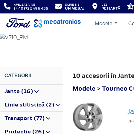
APELEAZA-NE
SCRIE-NE
VEZI
(+40)722 496 435
UN MESAJ
PE HARTĂ
Modele
Co
TOURNEO CUSTOM
2023
10 accesorii în Jan
CATEGORII
Modele
>
Tourneo 
Jante (16)
Linie stilistică (2)
Ja
Transport (77)
26
Protecţie (26)