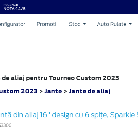
RECENZII
NOTA 4.1/5
nfigurator
Promotii
Stoc
Auto Rulate
te de aliaj pentru Tourneo Custom 2023
Custom 2023
>
Jante
>
Jante de aliaj
ntă din aliaj 16" design cu 6 spițe, Sparkle 
53306