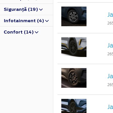
Siguranţă (19)
Ja
Infotainment (4)
26
Confort (14)
Ja
26
Ja
26
Ja