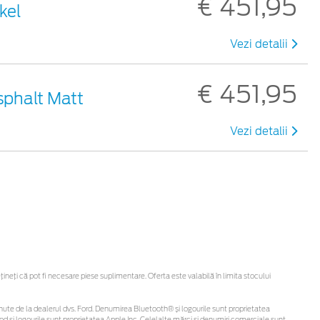
€ 451,95
kel
Vezi detalii
€ 451,95
Asphalt Matt
Vezi detalii
eți că pot fi necesare piese suplimentare. Oferta este valabilă în limita stocului
 obținute de la dealerul dvs. Ford. Denumirea Bluetooth® și logourile sunt proprietatea
d și logourile sunt proprietatea Apple Inc. Celelalte mărci și denumiri comerciale sunt