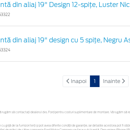
ntă din aliaj 19" Design 12-spiţe, Luster Nic
53322
ntă din aliaj 19" design cu 5 spițe, Negru 
53324
Inapoi
1
Inainte
rugăm să contactaţi dealerul dvs. Ford pentru costuri suplimentare de montare. Vă rugăm să rețin
cu grijă de la furnizori terți și pot avea diferite condiții de garanție, iar detaliile acestora pot fi
r astfel de mărci de către compania Ford Motor Company se face sub licență. Denumirea iPhone/iPo