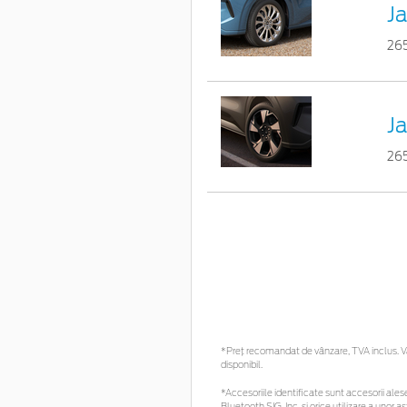
Ja
26
Ja
26
*Preţ recomandat de vânzare, TVA inclus. Vă 
disponibil.
*Accesoriile identificate sunt accesorii alese 
Bluetooth SIG, Inc. și orice utilizare a uno