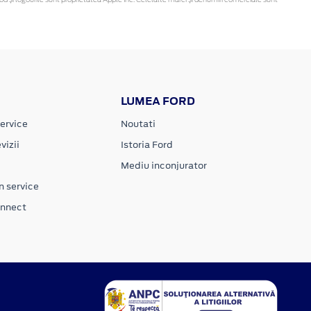
LUMEA FORD
ervice
Noutati
vizii
Istoria Ford
Mediu inconjurator
n service
onnect