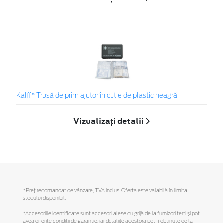
Kalff* Trusă de prim ajutor în cutie de plastic neagră
Vizualizați detalii
*Preţ recomandat de vânzare, TVA inclus. Oferta este valabilă în limita
stocului disponibil.
*Accesoriile identificate sunt accesorii alese cu grijă de la furnizori terți și pot
avea diferite condiții de garanție, iar detaliile acestora pot fi obținute de la