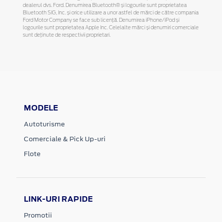
dealerul dvs. Ford. Denumirea Bluetooth® și logourile sunt proprietatea
Bluetooth SIG, Inc. și orice utilizare a unor astfel de mărci de către compania
Ford Motor Company se face sub licență. Denumirea iPhone/iPod și
logourile sunt proprietatea Apple Inc. Celelalte mărci și denumiri comerciale
sunt deținute de respectivii proprietari.
MODELE
Autoturisme
Comerciale & Pick Up-uri
Flote
LINK-URI RAPIDE
Promotii