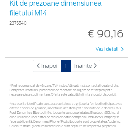
Kit de prezoane dimensiunea
filetului M14
2375540
€ 90,16
Vezi detalii
Inapoi
1
Inainte
*Preţ recomandat de vânzare, TVA inclus. Vă rugăm să contactaţi dealerul dvs.
Ford pentru costuri suplimentare de montare. Vă rugăm să rețineți că pot fi
necesare piese suplimentare. Oferta este valabilă în limita stocului disponibil.
*Accesoriile identificate sunt accesorii alese cu grijă de la furnizori terți și pot avea
diferite condiții de garanție, iar detaliile acestora pot fi obținute de la dealerul dvs.
Ford. Denumirea Bluetooth® și logourile sunt proprietatea Bluetooth SIG, Inc. și
orice utilizare a unor astfel de mărci de către compania Ford Motor Company se
face sub licență. Denumirea iPhone/iPod și logourile sunt proprietatea Apple Inc.
Celelalte mărci și denumiri comerciale sunt deținute de respectivii proprietari