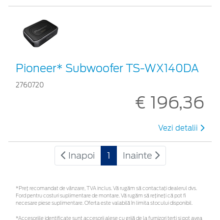
Pioneer* Subwoofer TS-WX140DA
2760720
€ 196,36
Vezi detalii
Inapoi
1
Inainte
*Preţ recomandat de vânzare, TVA inclus. Vă rugăm să contactaţi dealerul dvs.
Ford pentru costuri suplimentare de montare. Vă rugăm să rețineți că pot fi
necesare piese suplimentare. Oferta este valabilă în limita stocului disponibil.
*Accesoriile identificate sunt accesorii alese cu grijă de la furnizori terți și pot avea