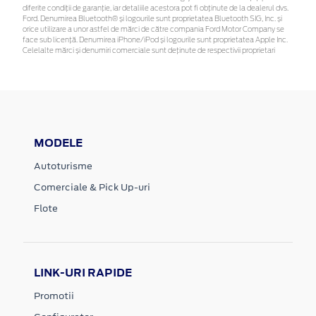
diferite condiții de garanție, iar detaliile acestora pot fi obținute de la dealerul dvs.
Ford. Denumirea Bluetooth® și logourile sunt proprietatea Bluetooth SIG, Inc. și
orice utilizare a unor astfel de mărci de către compania Ford Motor Company se
face sub licență. Denumirea iPhone/iPod și logourile sunt proprietatea Apple Inc.
Celelalte mărci și denumiri comerciale sunt deținute de respectivii proprietari
MODELE
Autoturisme
Comerciale & Pick Up-uri
Flote
LINK-URI RAPIDE
Promotii