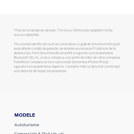
*Preţ recomandat de vânzare, TVA inclus. Oferta este valabilă în limita
stocului disponibil.
*Accesoriile identificate sunt accesorii alese cu grijă de la furnizori terți și pot
avea diferite condiții de garanție, iar detaliile acestora pot fi obținute de la
dealerul dvs. Ford. Denumirea Bluetooth® și logourile sunt proprietatea
Bluetooth SIG, Inc. și orice utilizare a unor astfel de mărci de către compania
Ford Motor Company se face sub licență. Denumirea iPhone/iPod și
logourile sunt proprietatea Apple Inc. Celelalte mărci și denumiri comerciale
sunt deținute de respectivii proprietari.
MODELE
Autoturisme
Comerciale & Pick Up-uri