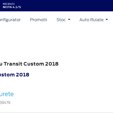
RECENZII
NOTA 4.1/5
nfigurator
Promotii
Stoc
Auto Rulate
ru Transit Custom 2018
Custom 2018
urete
39479