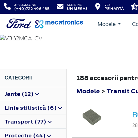
APELEAZA-NE
SCRIE-NE
VEZI
(+40)722 496 435
UN MESAJ
PE HARTĂ
Modele
Co
TRANSIT CUSTOM
2018
188 accesorii pent
CATEGORII
Modele
>
Transit 
Jante (12)
Linie stilistică (6)
B
Transport (77)
28
Protecţie (44)