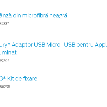
ânză din microfibră neagră
37337
ury* Adaptor USB Micro- USB pentru Appl
luminat
79206
3* Kit de fixare
86295