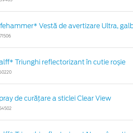
ifehammer* Vestă de avertizare Ultra, gal
71506
alff* Triunghi reflectorizant în cutie roșie
60220
pray de curățare a sticlei Clear View
54502