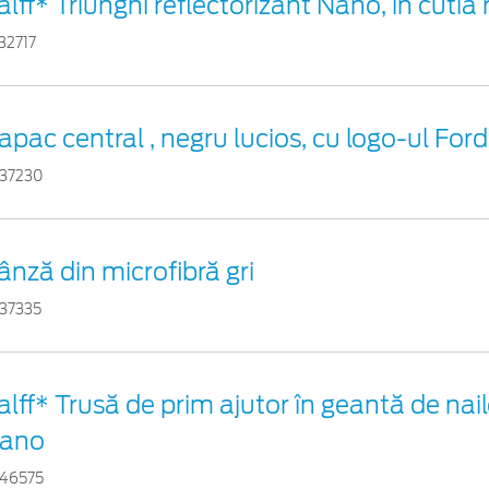
alff* Triunghi reflectorizant Nano, în cutia 
32717
apac central , negru lucios, cu logo-ul Ford
37230
ânză din microfibră gri
37335
alff* Trusă de prim ajutor în geantă de nail
ano
46575