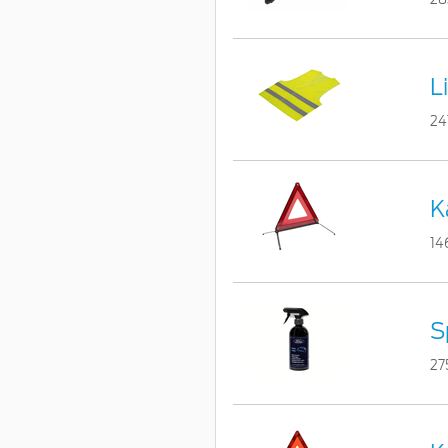
L
24
K
14
S
27