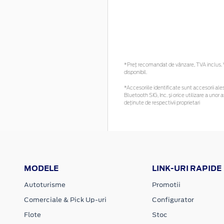
*Preţ recomandat de vânzare, TVA inclus. Vă
disponibil.
*Accesoriile identificate sunt accesorii ales
Bluetooth SIG, Inc. și orice utilizare a un
deținute de respectivii proprietari
MODELE
LINK-URI RAPIDE
Autoturisme
Promotii
Comerciale & Pick Up-uri
Configurator
Flote
Stoc