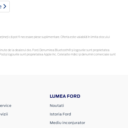
te
neți că pot fi necesare piese suplimentare. Oferta este valabilă în limita stocului
fi obținute de la dealerul dvs. Ford. Denumirea Bluetooth® și logourile sunt proprietatea
od și logourile sunt proprietatea Apple Inc. Celelalte mărci și denumiri comerciale sunt
LUMEA FORD
ervice
Noutati
vizii
Istoria Ford
Mediu inconjurator