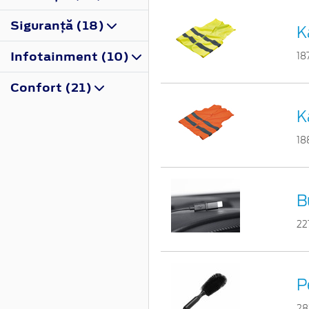
Siguranţă (18)
K
Infotainment (10)
18
Confort (21)
K
18
B
22
P
28