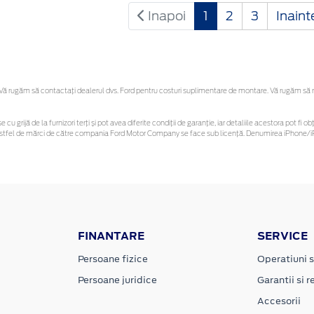
Inapoi
1
2
3
Inain
 rugăm să contactaţi dealerul dvs. Ford pentru costuri suplimentare de montare. Vă rugăm să reți
e cu grijă de la furnizori terți și pot avea diferite condiții de garanție, iar detaliile acestora pot 
or astfel de mărci de către compania Ford Motor Company se face sub licență. Denumirea iPhone/iP
FINANTARE
SERVICE
Persoane fizice
Operatiuni s
Persoane juridice
Garantii si re
Accesorii