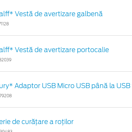
alff* Vestă de avertizare galbenă
71128
alff* Vestă de avertizare portocalie
82039
ury* Adaptor USB Micro USB până la USB 
79208
erie de curățare a roților
39483