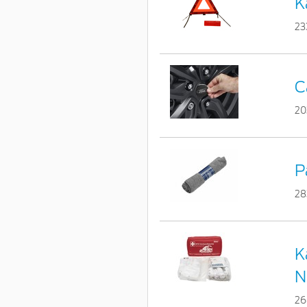
K
23
C
20
P
28
K
N
26