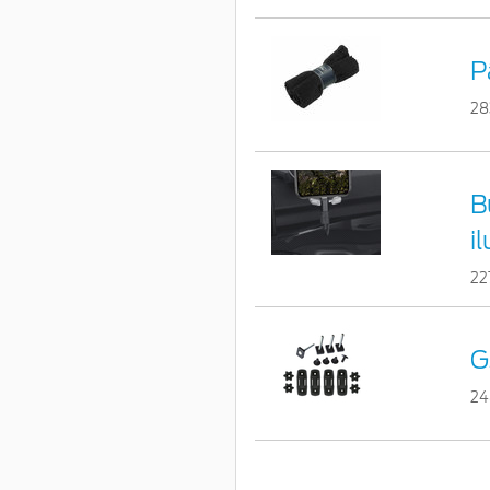
P
28
B
i
22
G
24