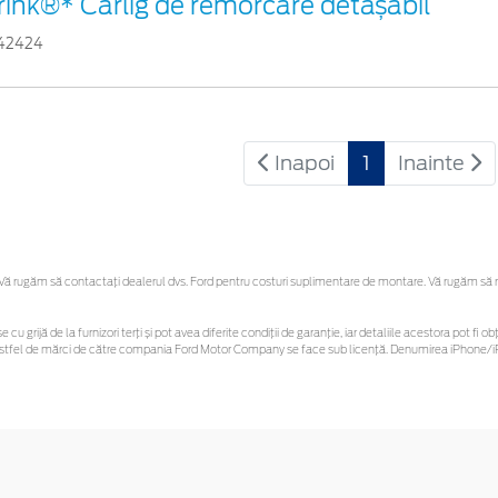
rink®* Cârlig de remorcare detașabil
42424
Inapoi
1
Inainte
 rugăm să contactaţi dealerul dvs. Ford pentru costuri suplimentare de montare. Vă rugăm să reți
e cu grijă de la furnizori terți și pot avea diferite condiții de garanție, iar detaliile acestora pot 
or astfel de mărci de către compania Ford Motor Company se face sub licență. Denumirea iPhone/iP