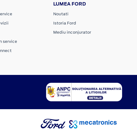
LUMEA FORD
ervice
Noutati
vizii
Istoria Ford
Mediu inconjurator
n service
onnect