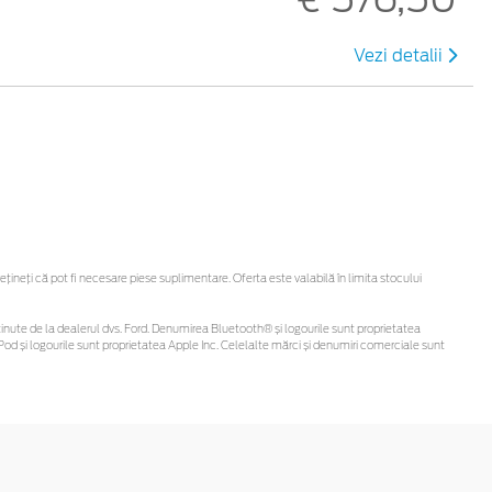
Vezi detalii
neți că pot fi necesare piese suplimentare. Oferta este valabilă în limita stocului
fi obținute de la dealerul dvs. Ford. Denumirea Bluetooth® și logourile sunt proprietatea
od și logourile sunt proprietatea Apple Inc. Celelalte mărci și denumiri comerciale sunt