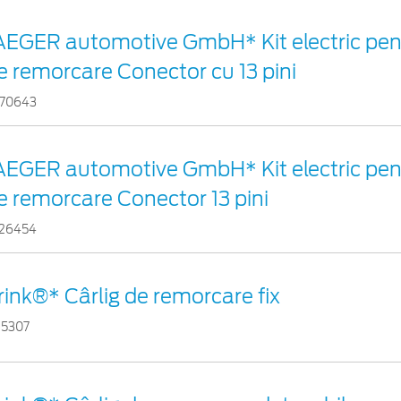
AEGER automotive GmbH* Kit electric pent
e remorcare Conector cu 13 pini
70643
AEGER automotive GmbH* Kit electric pent
e remorcare Conector 13 pini
26454
rink®* Cârlig de remorcare fix
15307