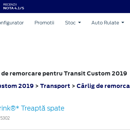
RECENZII
NOTA 4.1/5
nfigurator
Promotii
Stoc
Auto Rulate
ig de remorcare pentru Transit Custom 2019
Custom 2019
>
Transport
>
Cârlig de remorca
rink®* Treaptă spate
15302