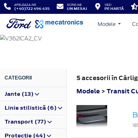
APELEAZA-NE
SCRIE-NE
VEZI
(+40)722 496 435
UN MESAJ
PE HARTĂ
Modele
Co
TRANSIT CUSTOM
2019
5 accesorii în Cârl
CATEGORII
Modele
>
Transit 
Jante (13)
Linie stilistică (6)
B
Transport (77)
18
Protecţie (44)