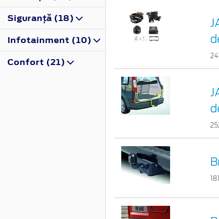
Siguranţă (18)
J
d
Infotainment (10)
24
Confort (21)
J
d
25
B
18