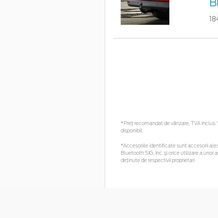
B
18
*Preţ recomandat de vânzare, TVA inclus. Vă
disponibil.
*Accesoriile identificate sunt accesorii ales
Bluetooth SIG, Inc. și orice utilizare a un
deținute de respectivii proprietari