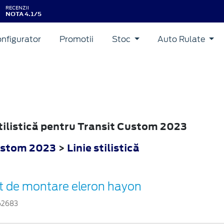
RECENZII
NOTA 4.1/5
nfigurator
Promotii
Stoc
Auto Rulate
 stilistică pentru Transit Custom 2023
ustom 2023
>
Linie stilistică
it de montare eleron hayon
62683