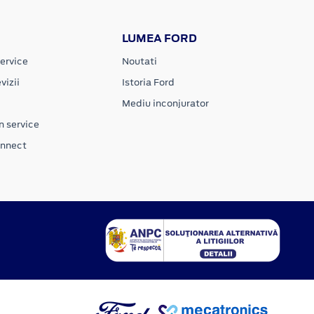
LUMEA FORD
ervice
Noutati
vizii
Istoria Ford
Mediu inconjurator
n service
onnect