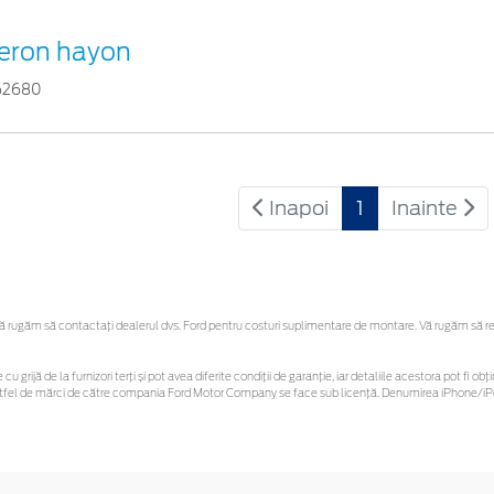
leron hayon
62680
Inapoi
1
Inainte
rugăm să contactaţi dealerul dvs. Ford pentru costuri suplimentare de montare. Vă rugăm să rețin
cu grijă de la furnizori terți și pot avea diferite condiții de garanție, iar detaliile acestora pot fi
r astfel de mărci de către compania Ford Motor Company se face sub licență. Denumirea iPhone/iPo