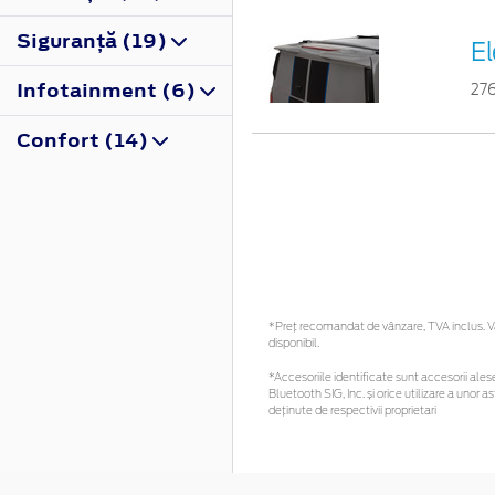
Siguranţă (19)
E
Infotainment (6)
27
Confort (14)
*Preţ recomandat de vânzare, TVA inclus. Vă 
disponibil.
*Accesoriile identificate sunt accesorii alese 
Bluetooth SIG, Inc. și orice utilizare a uno
deținute de respectivii proprietari