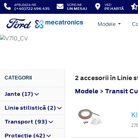
APELEAZA-NE
SCRIE-NE
VEZI
(+40)722 496 435
UN MESAJ
PE HARTĂ
Modele
Co
TRANSIT CUSTOM
2023
2 accesorii în Linie
CATEGORII
Modele
>
Transit C
Jante (17)
Linie stilistică (2)
K
Transport (93)
27
Protecţie (42)