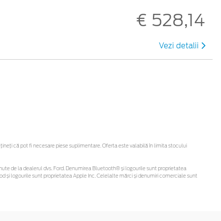
€ 528,14
Vezi detalii
eți că pot fi necesare piese suplimentare. Oferta este valabilă în limita stocului
 obținute de la dealerul dvs. Ford. Denumirea Bluetooth® și logourile sunt proprietatea
d și logourile sunt proprietatea Apple Inc. Celelalte mărci și denumiri comerciale sunt